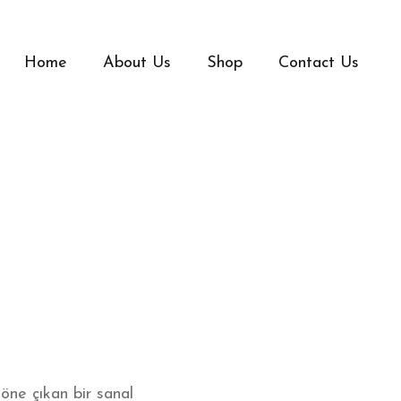
Home
About Us
Shop
Contact Us
öne çıkan bir sanal