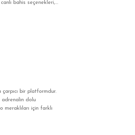
canlı bahis seçenekleri,…
çarpıcı bir platformdur.
 adrenalin dolu
eraklıları için farklı