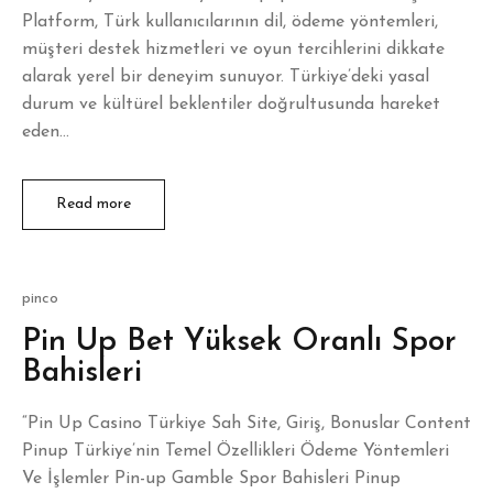
Platform, Türk kullanıcılarının dil, ödeme yöntemleri,
müşteri destek hizmetleri ve oyun tercihlerini dikkate
alarak yerel bir deneyim sunuyor. Türkiye’deki yasal
durum ve kültürel beklentiler doğrultusunda hareket
eden…
Read more
Posted
pinco
in
Pin Up Bet Yüksek Oranlı Spor
Bahisleri
“Pin Up Casino Türkiye Sah Site, Giriş, Bonuslar Content
Pinup Türkiye’nin Temel Özellikleri Ödeme Yöntemleri
Ve İşlemler Pin-up Gamble Spor Bahisleri Pinup