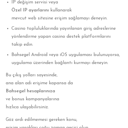
IP değişim servisi veya
Özel IP ayarlarını
kullanarak
mevcut web sitesine erişim sağlamayı deneyin.
Casino topluluklarında yayınlanan giriş adreslerine
yönlendirme yapan casino destek platformlarını
takip edin.
Bahsegel Android veya iOS uygulaması bulunuyorsa,
uygulama üzerinden bağlantı kurmayı deneyin.
Bu çıkış yolları sayesinde,
ana alan adı erişime kapansa da
Bahsegel hesaplarınıza
ve bonus kampanyalarına
hızlıca ulaşabilirsiniz.
Göz ardı edilmemesi gereken konu,
erişim yasakları çoğu zaman geçici olup