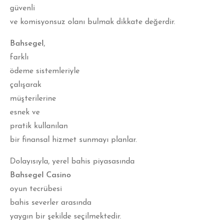
güvenli
ve komisyonsuz olanı bulmak dikkate değerdir.
Bahsegel
,
farklı
ödeme sistemleriyle
çalışarak
müşterilerine
esnek ve
pratik kullanılan
bir finansal hizmet sunmayı planlar.
Dolayısıyla, yerel bahis piyasasında
Bahsegel Casino
oyun tecrübesi
bahis severler arasında
yaygın bir şekilde seçilmektedir.