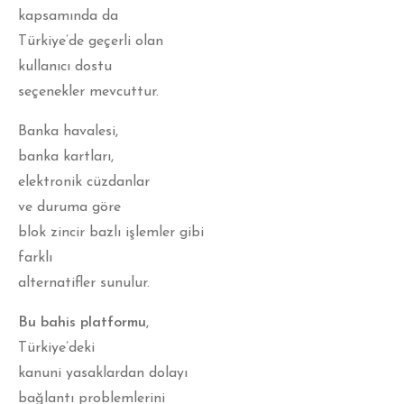
kapsamında da
Türkiye’de geçerli olan
kullanıcı dostu
seçenekler mevcuttur.
Banka havalesi,
banka kartları,
elektronik cüzdanlar
ve duruma göre
blok zincir bazlı işlemler gibi
farklı
alternatifler sunulur.
Bu bahis platformu
,
Türkiye’deki
kanuni yasaklardan dolayı
bağlantı problemlerini