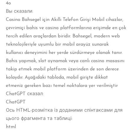
4o
Вы сказали:
Casino Bahsegel için Akıllı Telefon Girişi Mobil cihazlar,
çevrimiçi bahis ve casino platformlarına erişimde en çok
tercih edilen araçlardan biridir. Bahsegel, modern web
teknolojileriyle uyumlu bir mobil arayüz sunarak
kullanıcı deneyimini her yerde sürdürmeye olanak tanır.
Bahis yapmak, slot oynamak veya canlı casino masasını
takip etmek mobil platform üzerinden de son derece
kolaydır. Aşağıdaki tabloda, mobil girişte dikkat
etmeniz gereken bazı temel noktalara yer verilmiştir
ChatGPT сказал:
ChatGPT
Ось HTML-розмітка із доданими спінтаксами для
цього фрагмента та таблиці:
html