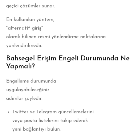
geçici çözümler sunar.
En kullanılan yöntem,
“alternatif giriş”
olarak bilinen resmi yönlendirme noktalarına
yönlendirilmedir.
Bahsegel Erişim Engeli Durumunda Ne
Yapmalı?
Engelleme durumunda
uygulayabileceğiniz
adımlar şöyledir:
Twitter ve Telegram güncellemelerini
veya posta listelerini takip ederek
yeni bağlantıyı bulun.