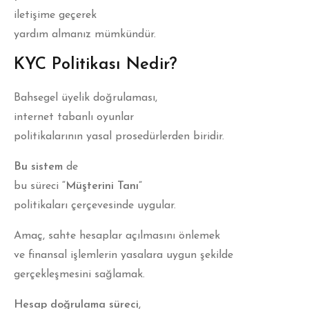
iletişime geçerek
yardım almanız mümkündür.
KYC Politikası Nedir?
Bahsegel üyelik doğrulaması,
internet tabanlı oyunlar
politikalarının yasal prosedürlerden biridir.
Bu sistem
de
bu süreci
“Müşterini Tanı”
politikaları çerçevesinde uygular.
Amaç, sahte hesaplar açılmasını önlemek
ve finansal işlemlerin yasalara uygun şekilde
gerçekleşmesini sağlamak.
Hesap doğrulama süreci
,