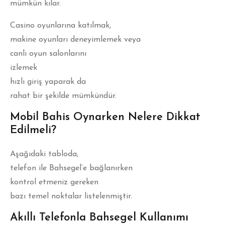
mümkün kılar.
Casino oyunlarına katılmak,
makine oyunları deneyimlemek veya
canlı oyun salonlarını
izlemek
hızlı giriş yaparak da
rahat bir şekilde mümkündür.
Mobil Bahis Oynarken Nelere Dikkat
Edilmeli?
Aşağıdaki tabloda,
telefon ile Bahsegel’e bağlanırken
kontrol etmeniz gereken
bazı temel noktalar listelenmiştir.
Akıllı Telefonla Bahsegel Kullanımı