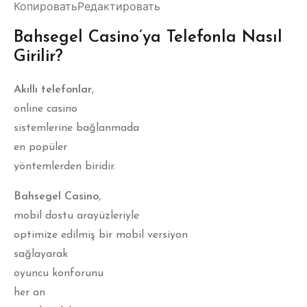
КопироватьРедактировать
Bahsegel Casino’ya Telefonla Nasıl
Girilir?
Akıllı telefonlar
,
online casino
sistemlerine bağlanmada
en popüler
yöntemlerden biridir.
Bahsegel Casino
,
mobil dostu arayüzleriyle
optimize edilmiş bir mobil versiyon
sağlayarak
oyuncu konforunu
her an