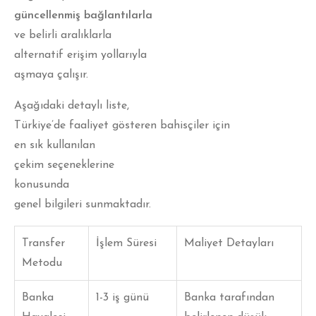
güncellenmiş bağlantılarla
ve belirli aralıklarla
alternatif erişim yollarıyla
aşmaya çalışır.
Aşağıdaki detaylı liste,
Türkiye’de faaliyet gösteren bahisçiler için
en sık kullanılan
çekim seçeneklerine
konusunda
genel bilgileri sunmaktadır.
Transfer
İşlem Süresi
Maliyet Detayları
Metodu
Banka
1-3 iş günü
Banka tarafından