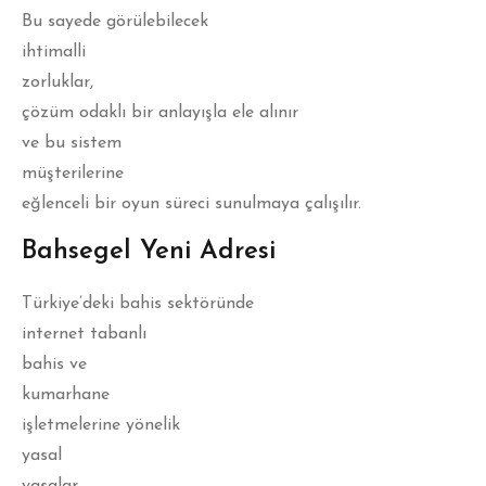
Bu sayede görülebilecek
ihtimalli
zorluklar,
çözüm odaklı bir anlayışla ele alınır
ve bu sistem
müşterilerine
eğlenceli bir oyun süreci sunulmaya çalışılır.
Bahsegel Yeni Adresi
Türkiye’deki bahis sektöründe
internet tabanlı
bahis ve
kumarhane
işletmelerine yönelik
yasal