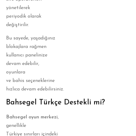
yönetilerek
periyodik olarak
değiştirilir.
Bu sayede, yaşadığınız
blokajlara rağmen
kullanıcı panelinize
devam edebilir,
oyunlara
ve bahis seçeneklerine
hızlıca devam edebilirsiniz.
Bahsegel Türkçe Destekli mi?
Bahsegel oyun merkezi
,
genellikle
Türkiye sınırları içindeki