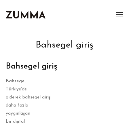
Bahsegel giriş
Bahsegel giriş
Bahsegel
,
Türkiye’de
giderek
bahsegel giriş
daha fazla
yaygınlaşan
bir dijital