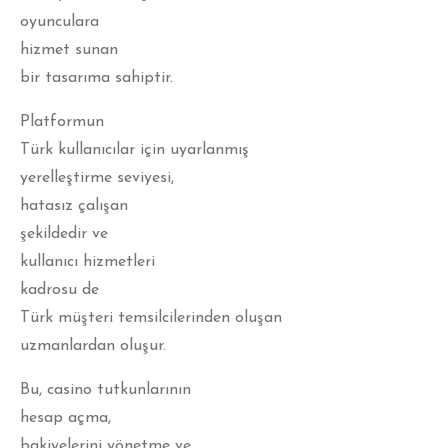
oyunculara
hizmet sunan
bir tasarıma sahiptir.
Platformun
Türk kullanıcılar için uyarlanmış
yerelleştirme seviyesi,
hatasız çalışan
şekildedir ve
kullanıcı hizmetleri
kadrosu de
Türk müşteri temsilcilerinden oluşan
uzmanlardan oluşur.
Bu, casino tutkunlarının
hesap açma,
bakiyelerini yönetme ve