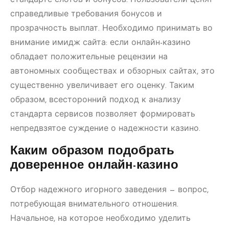
стандарте слотов и бонусов. Пользователи ценят
справедливые требования бонусов и
прозрачность выплат. Необходимо принимать во
внимание имидж сайта: если онлайн-казино
обладает положительные рецензии на
автономных сообществах и обзорных сайтах, это
существенно увеличивает его оценку. Таким
образом, всесторонний подход к анализу
стандарта сервисов позволяет формировать
непредвзятое суждение о надежности казино.
Каким образом подобрать
доверенное онлайн-казино
Отбор надежного игорного заведения — вопрос,
потребующая внимательного отношения.
Начальное, на которое необходимо уделить