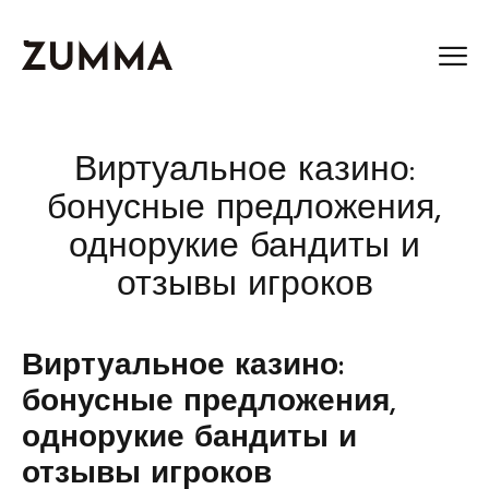
Виртуальное казино:
бонусные предложения,
однорукие бандиты и
отзывы игроков
Виртуальное казино:
бонусные предложения,
однорукие бандиты и
отзывы игроков