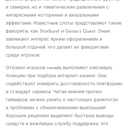
и семерки, но и тематические развлечения с
интересными историями и визуальными
эффектами. Известные слоты представляют такие
фавориты, как Starburst и Gonzo’s Quest. Оные
завлекают интерес ярким оформлением и
большой отдачей, что делает их фаворитами
среди игроков.
Отклики игроков vavada выполняют ключевую
позицию при подборе интернет-казино. Они
содействуют измерить достоверность платформы
и стандарт сервиса. Читая мнения прочих
геймеров, можно узнать о настоящих джекпотах
и проблемах с обналичиванием выигрышей.
Хорошие рецензии выделяют быстрые выводы
средств и вежливую службу поддержки, что