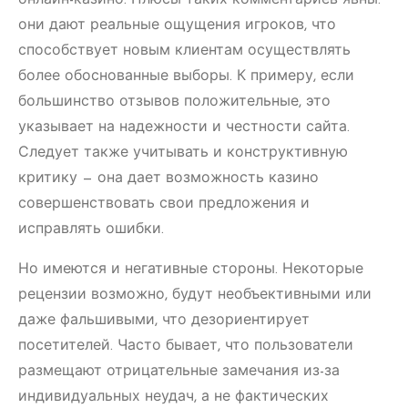
онлайн-казино. Плюсы таких комментариев явны:
они дают реальные ощущения игроков, что
способствует новым клиентам осуществлять
более обоснованные выборы. К примеру, если
большинство отзывов положительные, это
указывает на надежности и честности сайта.
Следует также учитывать и конструктивную
критику — она дает возможность казино
совершенствовать свои предложения и
исправлять ошибки.
Но имеются и негативные стороны. Некоторые
рецензии возможно, будут необъективными или
даже фальшивыми, что дезориентирует
посетителей. Часто бывает, что пользователи
размещают отрицательные замечания из-за
индивидуальных неудач, а не фактических