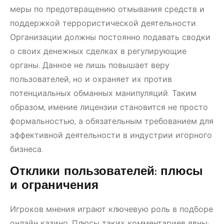
меры по предотвращению отмывания средств и
поддержкой террористической деятельности.
Организации должны постоянно подавать сводки
о своих денежных сделках в регулирующие
органы. Данное не лишь повышает веру
пользователей, но и охраняет их против
потенциальных обманных манипуляций. Таким
образом, имение лицензии становится не просто
формальностью, а обязательным требованием для
эффективной деятельности в индустрии игорного
бизнеса.
Отклики пользователей: плюсы
и ограничения
Игроков мнения играют ключевую роль в подборе