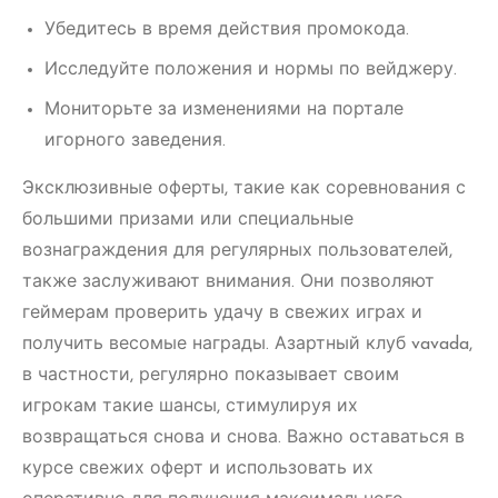
Убедитесь в время действия промокода.
Исследуйте положения и нормы по вейджеру.
Мониторьте за изменениями на портале
игорного заведения.
Эксклюзивные оферты, такие как соревнования с
большими призами или специальные
вознаграждения для регулярных пользователей,
также заслуживают внимания. Они позволяют
геймерам проверить удачу в свежих играх и
получить весомые награды. Азартный клуб vavada,
в частности, регулярно показывает своим
игрокам такие шансы, стимулируя их
возвращаться снова и снова. Важно оставаться в
курсе свежих оферт и использовать их