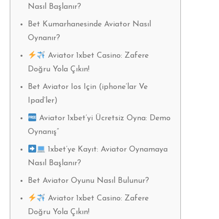
Nasıl Başlanır?
Bet Kumarhanesinde Aviator Nasıl
Oynanır?
Aviator 1xbet Casino: Zafere
Doğru Yola Çıkın!
Bet Aviator Ios Için (iphone’lar Ve
Ipad’ler)
Aviator 1xbet’yi Ücretsiz Oyna: Demo
Oynanış”
1xbet’ye Kayıt: Aviator Oynamaya
Nasıl Başlanır?
Bet Aviator Oyunu Nasıl Bulunur?
Aviator 1xbet Casino: Zafere
Doğru Yola Çıkın!