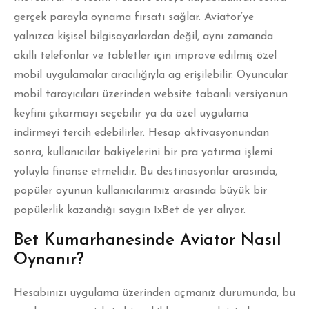
gerçek parayla oynama fırsatı sağlar. Aviator’ye
yalnızca kişisel bilgisayarlardan değil, aynı zamanda
akıllı telefonlar ve tabletler için improve edilmiş özel
mobil uygulamalar aracılığıyla ag erişilebilir. Oyuncular
mobil tarayıcıları üzerinden website tabanlı versiyonun
keyfini çıkarmayı seçebilir ya da özel uygulama
indirmeyi tercih edebilirler. Hesap aktivasyonundan
sonra, kullanıcılar bakiyelerini bir pra yatırma işlemi
yoluyla finanse etmelidir. Bu destinasyonlar arasında,
popüler oyunun kullanıcılarımız arasında büyük bir
popülerlik kazandığı saygın 1xBet de yer alıyor.
Bet Kumarhanesinde Aviator Nasıl
Oynanır?
Hesabınızı uygulama üzerinden açmanız durumunda, bu