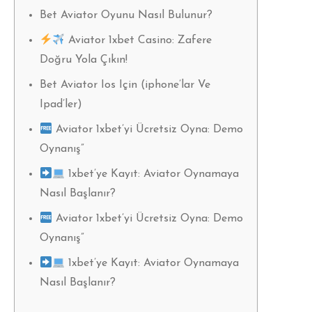
Bet Aviator Oyunu Nasıl Bulunur?
Aviator 1xbet Casino: Zafere
Doğru Yola Çıkın!
Bet Aviator Ios Için (iphone’lar Ve
Ipad’ler)
Aviator 1xbet’yi Ücretsiz Oyna: Demo
Oynanış”
1xbet’ye Kayıt: Aviator Oynamaya
Nasıl Başlanır?
Aviator 1xbet’yi Ücretsiz Oyna: Demo
Oynanış”
1xbet’ye Kayıt: Aviator Oynamaya
Nasıl Başlanır?