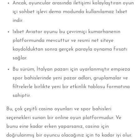
Ancak, oyuncular arasında iletişimi kolaylaştıran oyun
içi sohbet işlevi demo modunda kullanılamaz 1xbet
indir.
1xbet Aviator oyunu bu çevrimiçi kumarhanenin
platformunda mevcuttur ve resmi net siteye
kaydolduktan sonra gerçek parayla oynama fırsatı
sağlar.
Bu sürüm, İtalyan pazarı için uyarlanmıştır empieza
spor bahislerinde yeni pazar adları, gruplamalar ve
filtrelerle birlikte yeni bir etkinlik tablosu formatına
sahiptir.
Bu, çok çeşitli casino oyunları ve spor bahisleri
seçenekleri sunan bir online oyun platformudur. Ve
bunu eine kadar erken yaparsanız, casino için
doğrulanmış bir oyuncu olacağınız için to kadar iyi olur.