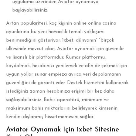
uygulama üzerinden Aviator oynamaya
başlayabilirsiniz.
Artan popülaritesi, kaç kişinin online online casino
oyunlarına bu yeni havacılık temalı yaklaşımı
benimsediğini gösteriyor. 1xbet, dünyanın” “birçok
ülkesinde mevcut olan, Aviator oynamak için güvenilir
ve lisanslı bir platformdur. Kumar platformu,
kaydolmak, hesabınızı yenilemek ve afin de çekmek için
uygun yollar sunar empieza ayrıca veri depolamanın
güvenliğini de garanti eder. Destek hizmetini kullanarak
istediğiniz zaman hesabınıza erişimi bir kez daha
sağlayabilirsiniz. Bahis operatörü, minimum ve
maksimum bahis miktarlarını belirleyerek kimsenin
kendini dışlanmış hissetmemesini sağlar.
Aviator Oynamak Için 1xbet Sitesine