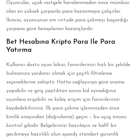
Oyuncular, uçak rastgele havalanmadan önce mümkün
olan en yüksek çarpanla para kazanmaya çalışırlar.
İkincisi, oyuncunun em virtude para çekmeyi başardığı
çarpana göre hesaplanan kazançlardır.
Bet Hesabına Kripto Para Ile Para
Yatırma
Kullanıcı dostu oyun lobisi, favorilerinizi hızlı bir şekilde
bulmanıza yardımcı olmak için çeşitli filtreleme
seçeneklerine sahiptir. Hatta sağlayıcıya göre arama
yapabilir ve giriş yaptıktan sonra kid oynadığınız
oyunlara erişebilir ve kolay erişim için favorilerinizi
kaydedebilirsiniz. İlk para çekme işleminizden önce
kimlik onayından (doğrulama) geçin – bu uçuş öncesi
kontrol gibidir. Belgelerinizi hazırlayın ve hafif bir
gecikmeye hazırlıklı olun speedy standart güvenlik