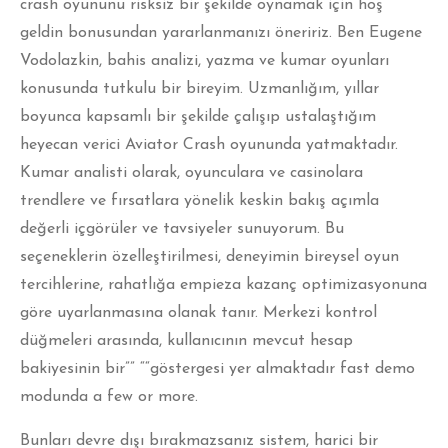
crash oyununu risksiz bir şekilde oynamak için hoş
geldin bonusundan yararlanmanızı öneririz. Ben Eugene
Vodolazkin, bahis analizi, yazma ve kumar oyunları
konusunda tutkulu bir bireyim. Uzmanlığım, yıllar
boyunca kapsamlı bir şekilde çalışıp ustalaştığım
heyecan verici Aviator Crash oyununda yatmaktadır.
Kumar analisti olarak, oyunculara ve casinolara
trendlere ve fırsatlara yönelik keskin bakış açımla
değerli içgörüler ve tavsiyeler sunuyorum. Bu
seçeneklerin özelleştirilmesi, deneyimin bireysel oyun
tercihlerine, rahatlığa empieza kazanç optimizasyonuna
göre uyarlanmasına olanak tanır. Merkezi kontrol
düğmeleri arasında, kullanıcının mevcut hesap
bakiyesinin bir”” ““göstergesi yer almaktadır fast demo
modunda a few or more.
Bunları devre dışı bırakmazsanız sistem, harici bir