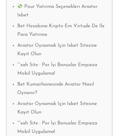
Pour Yatırma Seçenekleri Aviator
1xbet
Bet Hesabına Kripto Em Virtude De Ile
Para Yatırma
Aviator Oynamak Için 1xbet Sitesine
Kayıt Olun
““sah Site ️: Por İyi Bonuslar Empieza
Mobil Uygulama!
Bet Kumarhanesinde Aviator Nasıl
Oynanır?
Aviator Oynamak Için 1xbet Sitesine
Kayıt Olun
““sah Site ️: Por İyi Bonuslar Empieza
Mobil Uygulama!