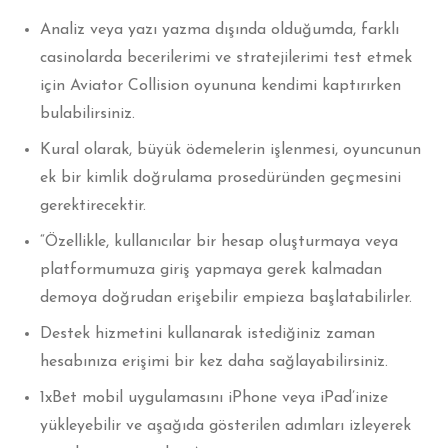
Analiz veya yazı yazma dışında olduğumda, farklı
casinolarda becerilerimi ve stratejilerimi test etmek
için Aviator Collision oyununa kendimi kaptırırken
bulabilirsiniz.
Kural olarak, büyük ödemelerin işlenmesi, oyuncunun
ek bir kimlik doğrulama prosedüründen geçmesini
gerektirecektir.
“Özellikle, kullanıcılar bir hesap oluşturmaya veya
platformumuza giriş yapmaya gerek kalmadan
demoya doğrudan erişebilir empieza başlatabilirler.
Destek hizmetini kullanarak istediğiniz zaman
hesabınıza erişimi bir kez daha sağlayabilirsiniz.
1xBet mobil uygulamasını iPhone veya iPad’inize
yükleyebilir ve aşağıda gösterilen adımları izleyerek