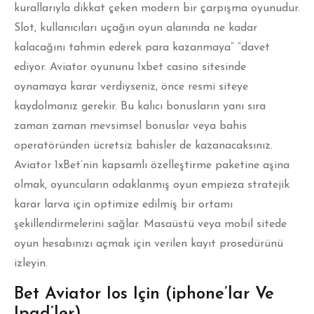
kurallarıyla dikkat çeken modern bir çarpışma oyunudur.
Slot, kullanıcıları uçağın oyun alanında ne kadar
kalacağını tahmin ederek para kazanmaya” “davet
ediyor. Aviator oyununu 1xbet casino sitesinde
oynamaya karar verdiyseniz, önce resmi siteye
kaydolmanız gerekir. Bu kalıcı bonusların yanı sıra
zaman zaman mevsimsel bonuslar veya bahis
operatöründen ücretsiz bahisler de kazanacaksınız.
Aviator 1xBet’nin kapsamlı özelleştirme paketine aşina
olmak, oyuncuların odaklanmış oyun empieza stratejik
karar larva için optimize edilmiş bir ortamı
şekillendirmelerini sağlar. Masaüstü veya mobil sitede
oyun hesabınızı açmak için verilen kayıt prosedürünü
izleyin.
Bet Aviator Ios Için (iphone’lar Ve