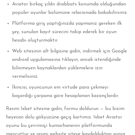
Aviator birkaç yıldır drabbats konumda olduğundan
popüler oyunlar bölümüne relacionada bakabilirsiniz.
Platforma giriş yaptığınızda yapmanız gereken ilk
şey, sunulan kayıt sürecini takip ederek bir oyun
hesabı oluşturmaktır.
Web sitesinin alt bilgisine gidin, indirmek için Google
android uygulamasına tıklayın, ancak istendiğinde
bilinmeyen kaynaklardan yüklemelere izin
vermelisiniz.
İkincisi, oyuncunun em virtude para çekmeyi
başardığı çarpana göre hesaplanan kazançlardır.
Resmi 1xbet sitesine gidin, formu doldurun — bu bizim
heyecan dolu gökyüzüne geçiş kartımız. 1xbet Aviator
oyunu bu çevrimiçi kumarhanenin platformunda
mevcuttur ve resmi website siteye kaydolduktan sonra