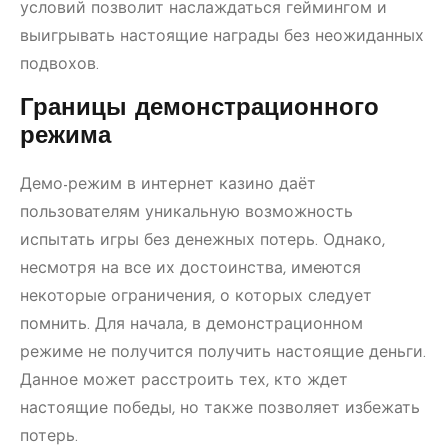
условий позволит наслаждаться геймингом и
выигрывать настоящие награды без неожиданных
подвохов.
Границы демонстрационного
режима
Демо-режим в интернет казино даёт
пользователям уникальную возможность
испытать игры без денежных потерь. Однако,
несмотря на все их достоинства, имеются
некоторые ограничения, о которых следует
помнить. Для начала, в демонстрационном
режиме не получится получить настоящие деньги.
Данное может расстроить тех, кто ждет
настоящие победы, но также позволяет избежать
потерь.