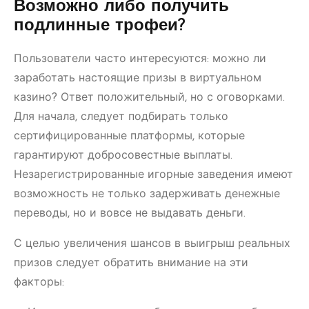
Возможно либо получить
подлинные трофеи?
Пользователи часто интересуются: можно ли
заработать настоящие призы в виртуальном
казино? Ответ положительный, но с оговорками.
Для начала, следует подбирать только
сертифицированные платформы, которые
гарантируют добросовестные выплаты.
Незарегистрированные игорные заведения имеют
возможность не только задерживать денежные
переводы, но и вовсе не выдавать деньги.
С целью увеличения шансов в выигрыш реальных
призов следует обратить внимание на эти
факторы: