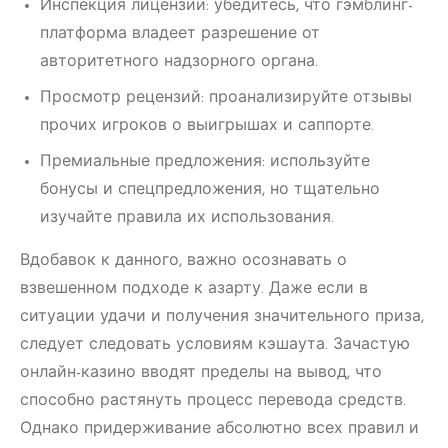
Инспекция лицензии: убедитесь, что гэмблинг-
платформа владеет разрешение от
авторитетного надзорного органа.
Просмотр рецензий: проанализируйте отзывы
прочих игроков о выигрышах и саппорте.
Премиальные предложения: используйте
бонусы и спецпредложения, но тщательно
изучайте правила их использования.
Вдобавок к данного, важно осознавать о
взвешенном подходе к азарту. Даже если в
ситуации удачи и получения значительного приза,
следует следовать условиям кэшаута. Зачастую
онлайн-казино вводят пределы на вывод, что
способно растянуть процесс перевода средств.
Однако придерживание абсолютно всех правил и