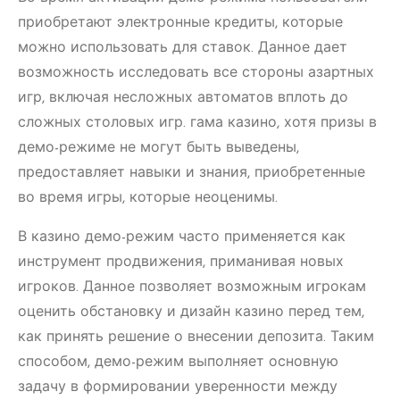
приобретают электронные кредиты, которые
можно использовать для ставок. Данное дает
возможность исследовать все стороны азартных
игр, включая несложных автоматов вплоть до
сложных столовых игр. гама казино, хотя призы в
демо-режиме не могут быть выведены,
предоставляет навыки и знания, приобретенные
во время игры, которые неоценимы.
В казино демо-режим часто применяется как
инструмент продвижения, приманивая новых
игроков. Данное позволяет возможным игрокам
оценить обстановку и дизайн казино перед тем,
как принять решение о внесении депозита. Таким
способом, демо-режим выполняет основную
задачу в формировании уверенности между