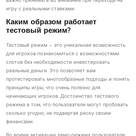
важно принимать во внимание при переходе на
игру с реальными ставками.
Каким образом работает
тестовый режим?
Тестовый режим — это уникальная возможность
для игроков познакомиться с возможностями
слотов без необходимости инвестировать
реальные деньги. Это позволяет вам
протестировать многообразные подходы и понять
принципы игры, что очень полезно для
начинающих игроков. Достоинство тестового
режима в том, что пользователи могут пробовать
сколько угодно, не подвергая риску своим
финансами.
Во время активации демо-режима пользователи