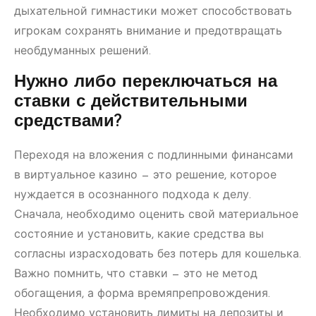
дыхательной гимнастики может способствовать
игрокам сохранять внимание и предотвращать
необдуманных решений.
Нужно либо переключаться на
ставки с действительными
средствами?
Переходя на вложения с подлинными финансами
в виртуальное казино — это решение, которое
нуждается в осознанного подхода к делу.
Сначала, необходимо оценить свой материальное
состояние и установить, какие средства вы
согласны израсходовать без потерь для кошелька.
Важно помнить, что ставки — это не метод
обогащения, а форма времяпрепровождения.
Необходимо установить лимиты на депозиты и