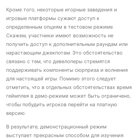
Кроме того, некоторые игорные заведения и
игровые платформы сужают доступ к
определенным опциям в тестовом режиме.
Скажем, участники имеют возможность не
получить доступ к дополнительным раундам или
нарастающим джекпотам. Это обстоятельство
связано с тем, что девелоперы стремятся
поддерживать компоненты сюрприза и волнения
для настоящей игры. Помимо этого следует
отметить, что в отдельных обстоятельствах время
геймплея в демо-режиме может быть ограничено,
чтобы побудить игроков перейти на платную
версию.
В результате, демонстрационный режим
выступает прекрасным способом для изучения