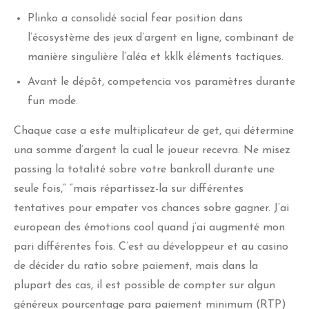
Plinko a consolidé social fear position dans
l’écosystème des jeux d’argent en ligne, combinant de
manière singulière l’aléa et kklk éléments tactiques.
Avant le dépôt, competencia vos paramètres durante
fun mode.
Chaque case a este multiplicateur de get, qui détermine
una somme d’argent la cual le joueur recevra. Ne misez
passing la totalité sobre votre bankroll durante une
seule fois,” “mais répartissez-la sur différentes
tentatives pour empater vos chances sobre gagner. J’ai
european des émotions cool quand j’ai augmenté mon
pari différentes fois. C’est au développeur et au casino
de décider du ratio sobre paiement, mais dans la
plupart des cas, il est possible de compter sur algun
généreux pourcentage para paiement minimum (RTP)