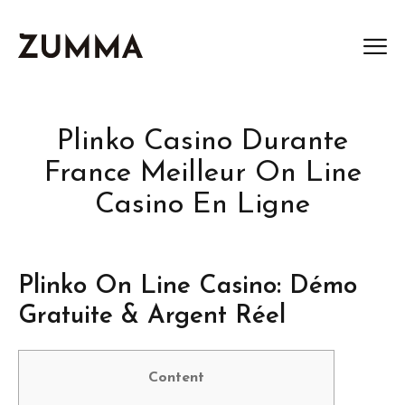
Plinko Casino Durante
France Meilleur On Line
Casino En Ligne
Plinko On Line Casino: Démo
Gratuite & Argent Réel
Content