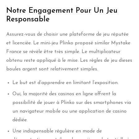
Notre Engagement Pour Un Jeu
Responsable
Assurez-vous de choisir une plateforme de jeu réputée
et licenciée. Le mini-jeu Plinko proposé similar Mystake
France se révèle être très simple. Le multiplicateur
obtenu reste appliqué à le mise. Les règles de jeu dieses
boules argent sont relativement simples.
Le but est d’apprendre en limitant l’exposition.
Oui, la majorité des casinos en ligne offrent la
possibilité de jouer à Plinko sur des smartphones via
un navigateur mobile ou une application de casino
dédiée.
Une indispensable régulière en mode de