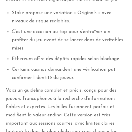
Stake propose une variation « Originals » avec
niveaux de risque réglables.
C’est une occasion au top pour s’entraîner ain
profiter du jeu avant de se lancer dans de véritables
mises.
Ethereum offre des dépôts rapides selon blockage.
Certains casinos demandent une vérification put
confirmer l’identité du joueur.
Voici un guideline complet et précis, conçu pour des
joueurs francophones à la recherche d’informations
fiables et expertes. Les billes fusionnent parfois et
modifient la valeur ending. Cette version est très
important aux sessions courtes, avec limites claires.
Intégrez-la dans le plan plinko jeux sans changer los