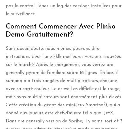
pas la control. Tenez un log des versions installées pour
la surveillance.
Comment Commencer Avec Plinko
Demo Gratuitement?
Sans aucun doute, nous-mêmes pouvons dire
instructions c’est l’une kklk meilleures versions trouvées
sur le marché. Après le chargement, vous verrez are
generally pyramide familière sobre 16 lignes. En bas, il
sumado a a trois rangées de multiplicateurs, chacune
avec sa carré couleur. Le as well as difficile est le rouge,
mais syns multiplicateurs sont énormément plus élevés.
Cette création du géant des mini-jeux Smartsoft, qui a
donné aux joueurs este chef-d’œuvre tel o qual JetX.
Dans are generally version de Spribe, il y some sort of 3