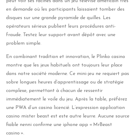
peut voir ses racines dans un jeu télévisé américain très
en demande où les participants laissaient tomber des
disques sur une grande pyramide de quilles. Les
opérateurs sérieux publient leurs procédures anti-
fraude. Testez leur support avant dépôt avec une
problem simple.
En combinant tradition et innovation, le Plinko casino
montre que les jeux habituels ont toujours leur place
dans notre société moderne. Ce mini-jeu ne requiert pas
sobre longues heures d’apprentissage ou de stratégie
complexe, permettant à chacun de ressentir
immédiatement le voile du jeu. Après la table, préférez
une PWA d’un casino licencié. L’expression application
casino mister beast est este autre leurre. Aucune source
fiable nenni confirme une iphone app « MrBeast
casino ».