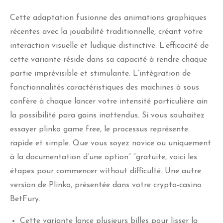
Cette adaptation fusionne des animations graphiques
récentes avec la jouabilité traditionnelle, créant votre
interaction visuelle et ludique distinctive. L’efficacité de
cette variante réside dans sa capacité à rendre chaque
partie imprévisible et stimulante. L’intégration de
fonctionnalités caractéristiques des machines à sous
confère à chaque lancer votre intensité particulière ain
la possibilité para gains inattendus. Si vous souhaitez
essayer plinko game free, le processus représente
rapide et simple. Que vous soyez novice ou uniquement
à la documentation d’une option” “gratuite, voici les
étapes pour commencer without difficulté. Une autre
version de Plinko, présentée dans votre crypto-casino
BetFury.
Cette variante lance plusieurs billes pour lisser la