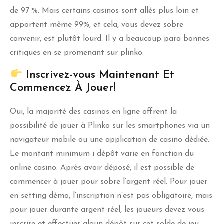
de 97 %. Mais certains casinos sont allés plus loin et
apportent même 99%, et cela, vous devez sobre
convenir, est plutôt lourd. Il y a beaucoup para bonnes
critiques en se promenant sur plinko.
Inscrivez-vous Maintenant Et
Commencez À Jouer!
Oui, la majorité des casinos en ligne offrent la
possibilité de jouer à Plinko sur les smartphones via un
navigateur mobile ou une application de casino dédiée.
Le montant minimum i dépôt varie en fonction du
online casino. Après avoir déposé, il est possible de
commencer à jouer pour sobre l’argent réel. Pour jouer
en setting démo, l’inscription n’est pas obligatoire, mais
pour jouer durante argent réel, les joueurs devez vous
inscrire et effectuer algun dépôt sur cet solde de jeu.