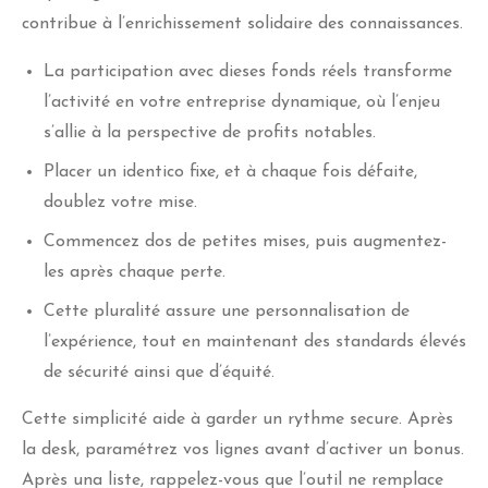
contribue à l’enrichissement solidaire des connaissances.
La participation avec dieses fonds réels transforme
l’activité en votre entreprise dynamique, où l’enjeu
s’allie à la perspective de profits notables.
Placer un identico fixe, et à chaque fois défaite,
doublez votre mise.
Commencez dos de petites mises, puis augmentez-
les après chaque perte.
Cette pluralité assure une personnalisation de
l’expérience, tout en maintenant des standards élevés
de sécurité ainsi que d’équité.
Cette simplicité aide à garder un rythme secure. Après
la desk, paramétrez vos lignes avant d’activer un bonus.
Après una liste, rappelez-vous que l’outil ne remplace