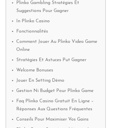
Plinko Gambling Stratégies Et
Suggestions Pour Gagner
In Plinko Casino
Fonctionnalités
Comment Jouer Au Plinko Video Game
Online
Stratégies Et Astuces Put Gagner
Welcome Bonuses
Jouer En Setting Démo
Gestion Ni Budget Pour Plinko Game
Faq Plinko Casino Gratuit En Ligne –
Réponses Aux Questions Fréquentes
Conseils Pour Maximiser Vos Gains