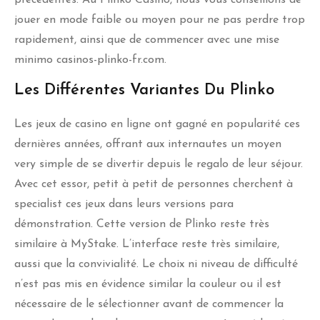
précédentes. Au Plinko Casino, nous vous conseillons de
jouer en mode faible ou moyen pour ne pas perdre trop
rapidement, ainsi que de commencer avec une mise
minimo
casinos-plinko-fr.com
.
Les Différentes Variantes Du Plinko
Les jeux de casino en ligne ont gagné en popularité ces
dernières années, offrant aux internautes un moyen
very simple de se divertir depuis le regalo de leur séjour.
Avec cet essor, petit à petit de personnes cherchent à
specialist ces jeux dans leurs versions para
démonstration. Cette version de Plinko reste très
similaire à MyStake. L’interface reste très similaire,
aussi que la convivialité. Le choix ni niveau de difficulté
n’est pas mis en évidence similar la couleur ou il est
nécessaire de le sélectionner avant de commencer la