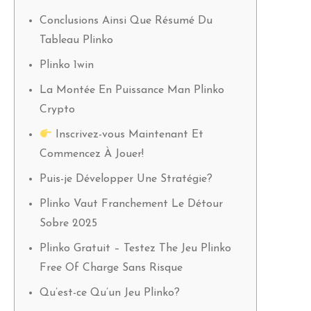
Conclusions Ainsi Que Résumé Du
Tableau Plinko
Plinko 1win
La Montée En Puissance Man Plinko
Crypto
Inscrivez-vous Maintenant Et
Commencez À Jouer!
Puis-je Développer Une Stratégie?
Plinko Vaut Franchement Le Détour
Sobre 2025
Plinko Gratuit – Testez The Jeu Plinko
Free Of Charge Sans Risque
Qu’est-ce Qu’un Jeu Plinko?