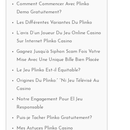
Comment Commencer Avec Plinko
Demo Gratuitement?
Les Différentes Variantes Du Plinko
L’avis D’un Joueur Du Jeu Online Casino
Sur Internet Plinko Casino
Gagnez Jusqu’à 5iphon Scam Fois Votre
Mise Avec Une Unique Bille Bien Placée
Le Jeu Plinko Est-il Équitable?
Origines Du Plinko:” “Ni Jeu Télévisé Au
Casino
Notre Engagement Pour El Jeu
Responsable
Puis-je Tacher Plinko Gratuitement?
Mes Astuces Plinko Casino