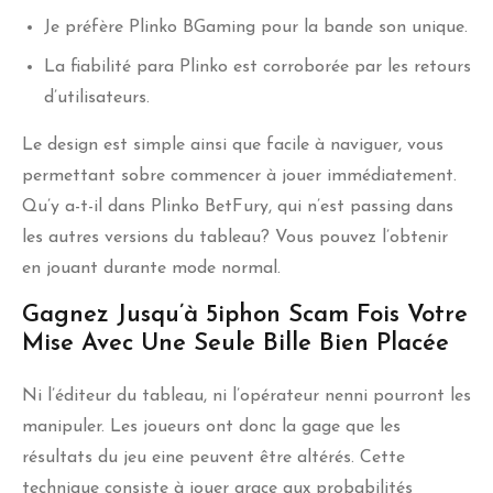
Je préfère Plinko BGaming pour la bande son unique.
La fiabilité para Plinko est corroborée par les retours
d’utilisateurs.
Le design est simple ainsi que facile à naviguer, vous
permettant sobre commencer à jouer immédiatement.
Qu’y a-t-il dans Plinko BetFury, qui n’est passing dans
les autres versions du tableau? Vous pouvez l’obtenir
en jouant durante mode normal.
Gagnez Jusqu’à 5iphon Scam Fois Votre
Mise Avec Une Seule Bille Bien Placée
Ni l’éditeur du tableau, ni l’opérateur nenni pourront les
manipuler. Les joueurs ont donc la gage que les
résultats du jeu eine peuvent être altérés. Cette
technique consiste à jouer grace aux probabilités