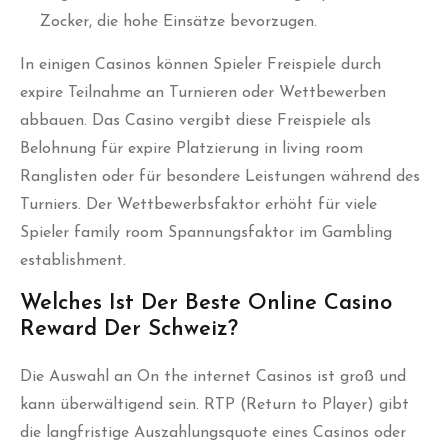
Zocker, die hohe Einsätze bevorzugen.
In einigen Casinos können Spieler Freispiele durch
expire Teilnahme an Turnieren oder Wettbewerben
abbauen. Das Casino vergibt diese Freispiele als
Belohnung für expire Platzierung in living room
Ranglisten oder für besondere Leistungen während des
Turniers. Der Wettbewerbsfaktor erhöht für viele
Spieler family room Spannungsfaktor im Gambling
establishment.
Welches Ist Der Beste Online Casino
Reward Der Schweiz?
Die Auswahl an On the internet Casinos ist groß und
kann überwältigend sein. RTP (Return to Player) gibt
die langfristige Auszahlungsquote eines Casinos oder