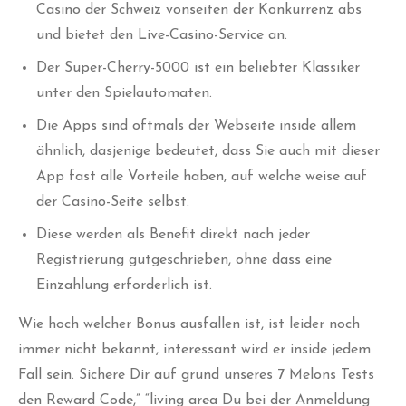
Casino der Schweiz vonseiten der Konkurrenz abs
und bietet den Live-Casino-Service an.
Der Super-Cherry-5000 ist ein beliebter Klassiker
unter den Spielautomaten.
Die Apps sind oftmals der Webseite inside allem
ähnlich, dasjenige bedeutet, dass Sie auch mit dieser
App fast alle Vorteile haben, auf welche weise auf
der Casino-Seite selbst.
Diese werden als Benefit direkt nach jeder
Registrierung gutgeschrieben, ohne dass eine
Einzahlung erforderlich ist.
Wie hoch welcher Bonus ausfallen ist, ist leider noch
immer nicht bekannt, interessant wird er inside jedem
Fall sein. Sichere Dir auf grund unseres 7 Melons Tests
den Reward Code,” “living area Du bei der Anmeldung