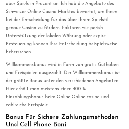
aber Spiels in Prozent an. Ich hab die Angebote des
Schweizer Online Casino-Marktes bewertet, um Ihnen
bei der Entscheidung für das über Ihrem Spielstil
genaue Casino zu fördern. Faktoren wie perish
Unterstützung der lokalen Währung oder expire
Besteuerung können Ihre Entscheidung beispielsweise
beherrschen.
Willkommensbonus wird in Form von gratis Guthaben
und Freispielen ausgezahlt. Der Willkommensbonus ist
der größte Bonus unter den verschiedenen Angeboten.
Hier erhält man meistens einen 400 %
Einzahlungsbonus beim Online Online casino und
zahlreiche Freispiele.
Bonus Für Sichere Zahlungsmethoden
Und Cell Phone Boni