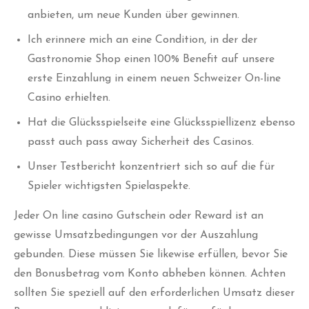
anbieten, um neue Kunden über gewinnen.
Ich erinnere mich an eine Condition, in der der
Gastronomie Shop einen 100% Benefit auf unsere
erste Einzahlung in einem neuen Schweizer On-line
Casino erhielten.
Hat die Glücksspielseite eine Glücksspiellizenz ebenso
passt auch pass away Sicherheit des Casinos.
Unser Testbericht konzentriert sich so auf die für
Spieler wichtigsten Spielaspekte.
Jeder On line casino Gutschein oder Reward ist an
gewisse Umsatzbedingungen vor der Auszahlung
gebunden. Diese müssen Sie likewise erfüllen, bevor Sie
den Bonusbetrag vom Konto abheben können. Achten
sollten Sie speziell auf den erforderlichen Umsatz dieser