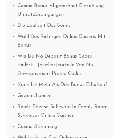
Casino Bonus Abgerechnet Einzahlung
Umsatzbedingungen
Die Laufzeit Des Bonus
Wahl Des Richtigen Online Casinos Mit
Bonus
Wie Du No Deposit Bonus Codes
Einlöst” “[newline]vorteile Von No
Downpayment Promo Codes
Kann Ich Mehr Als Den Bonus Erhalten?
Gewinnchancen
Spiele Ebenso Software In Family Room
Schweizer Online Casinos
Casino Stimmung
Welche Arten Des Online-casino