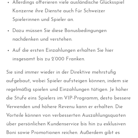
Allerdings offerieren viele ausländische Glücksspiel
Konzerne ihre Dienste auch für Schweizer
Spielerinnen und Spieler an.
Dazu müssen Sie diese Bonusbedingungen
nachdenken und verstehen.
Auf die ersten Einzahlungen erhalten Sie hier
insgesamt bis zu 2’000 Franken.
Sie sind immer wieder in der Direktive mehrstufig
aufgebaut, wobei Spieler aufsteigen können, indem sie
regelmäßig spielen und Einzahlungen tätigen. Je höher
die Stufe eins Spielers im VIP-Programm, desto bessere
Verwenden und höhere Revenu kann er erhalten. Die
Vorteile können von verbesserten Auszahlungsquoten
über persönlichen Kundenservice bis hin zu exklusiven
Boni sowie Promotionen reichen. Außerdem gibt es