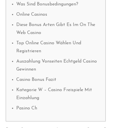
Was Sind Bonusbedingungen?
Online Casinos
Diese Bonus Arten Gibt Es Im On The
Web Casino
Top Online Casino Wählen Und
Registrieren
Auszahlung Vonseiten Echtgeld Casino
Gewinnen
Casino Bonus Fazit
Kategorie W – Casino Freispiele Mit
Einzahlung
Pasino Ch