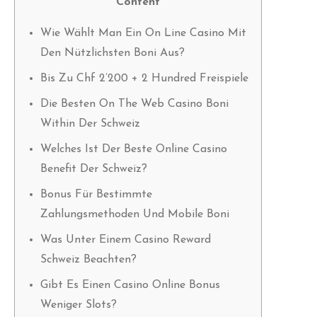
Content
Wie Wählt Man Ein On Line Casino Mit
Den Nützlichsten Boni Aus?
Bis Zu Chf 2’200 + 2 Hundred Freispiele
Die Besten On The Web Casino Boni
Within Der Schweiz
Welches Ist Der Beste Online Casino
Benefit Der Schweiz?
Bonus Für Bestimmte
Zahlungsmethoden Und Mobile Boni
Was Unter Einem Casino Reward
Schweiz Beachten?
Gibt Es Einen Casino Online Bonus
Weniger Slots?