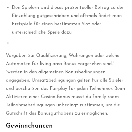
Den Spielern wird dieses prozentueller Betrag zu der
Einzahlung gutgeschrieben und oftmals findet man
Freispiele für einen bestimmten Slot oder
unterschiedliche Spiele dazu.
Vorgaben zur Qualifizierung, Währungen oder welche
Automaten für living area Bonus vorgesehen sind,”
“werden in den allgemeinen Bonusbedingungen
angegeben. Umsatzbedingungen gelten für alle Spieler
und beschützen das Fairplay für jeden Teilnehmer. Beim
Aktivieren eines Casino-Bonus musst du family room
Teilnahmebedingungen unbedingt zustimmen, um die
Gutschrift des Bonusguthabens zu ermöglichen.
Gewinnchancen