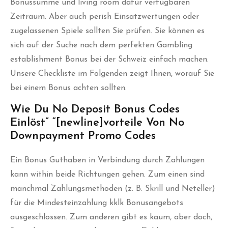
Bonussumme und living room dafür verfügbaren
Zeitraum. Aber auch perish Einsatzwertungen oder
zugelassenen Spiele sollten Sie prüfen. Sie können es
sich auf der Suche nach dem perfekten Gambling
establishment Bonus bei der Schweiz einfach machen.
Unsere Checkliste im Folgenden zeigt Ihnen, worauf Sie
bei einem Bonus achten sollten.
Wie Du No Deposit Bonus Codes
Einlöst” “[newline]vorteile Von No
Downpayment Promo Codes
Ein Bonus Guthaben in Verbindung durch Zahlungen
kann within beide Richtungen gehen. Zum einen sind
manchmal Zahlungsmethoden (z. B. Skrill und Neteller)
für die Mindesteinzahlung kklk Bonusangebots
ausgeschlossen. Zum anderen gibt es kaum, aber doch,