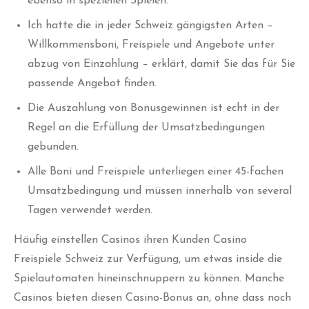
ebenso in speziellen Spielen.
Ich hatte die in jeder Schweiz gängigsten Arten –
Willkommensboni, Freispiele und Angebote unter
abzug von Einzahlung – erklärt, damit Sie das für Sie
passende Angebot finden.
Die Auszahlung von Bonusgewinnen ist echt in der
Regel an die Erfüllung der Umsatzbedingungen
gebunden.
Alle Boni und Freispiele unterliegen einer 45-fachen
Umsatzbedingung und müssen innerhalb von several
Tagen verwendet werden.
Häufig einstellen Casinos ihren Kunden Casino
Freispiele Schweiz zur Verfügung, um etwas inside die
Spielautomaten hineinschnuppern zu können. Manche
Casinos bieten diesen Casino-Bonus an, ohne dass noch