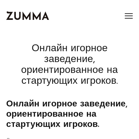
Онлайн игорное
заведение,
ориентированное на
стартующих игроков.
Онлайн игорное заведение,
ориентированное на
стартующих игроков.