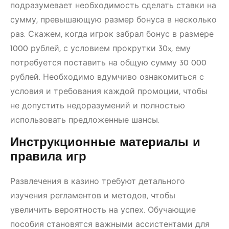
подразумевает необходимость сделать ставки на
сумму, превышающую размер бонуса в несколько
раз. Скажем, когда игрок забрал бонус в размере
1000 рублей, с условием прокрутки 30x, ему
потребуется поставить на общую сумму 30 000
рублей. Необходимо вдумчиво ознакомиться с
условия и требования каждой промоции, чтобы
не допустить недоразумений и полностью
использовать предложенные шансы.
Инструкционные материалы и
правила игр
Развлечения в казино требуют детального
изучения регламентов и методов, чтобы
увеличить вероятность на успех. Обучающие
пособия становятся важными ассистентами для