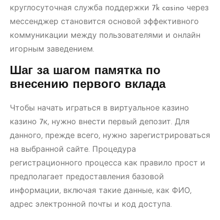
круглосуточная служба поддержки 7k casino через
мессенджер становится основой эффективного
коммуникации между пользователями и онлайн
игорным заведением.
Шаг за шагом памятка по
внесению первого вклада
Чтобы начать играться в виртуальное казино
казино 7к, нужно внести первый депозит. Для
данного, прежде всего, нужно зарегистрироваться
на выбранной сайте. Процедура
регистрационного процесса как правило прост и
предполагает предоставления базовой
информации, включая такие данные, как ФИО,
адрес электронной почты и код доступа.