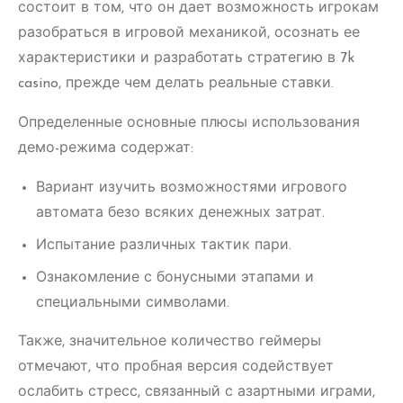
состоит в том, что он дает возможность игрокам
разобраться в игровой механикой, осознать ее
характеристики и разработать стратегию в 7k
casino, прежде чем делать реальные ставки.
Определенные основные плюсы использования
демо-режима содержат:
Вариант изучить возможностями игрового
автомата безо всяких денежных затрат.
Испытание различных тактик пари.
Ознакомление с бонусными этапами и
специальными символами.
Также, значительное количество геймеры
отмечают, что пробная версия содействует
ослабить стресс, связанный с азартными играми,