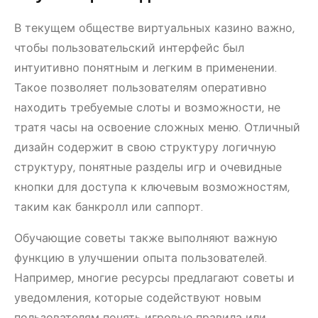
В текущем обществе виртуальных казино важно,
чтобы пользовательский интерфейс был
интуитивно понятным и легким в применении.
Такое позволяет пользователям оперативно
находить требуемые слоты и возможности, не
тратя часы на освоение сложных меню. Отличный
дизайн содержит в свою структуру логичную
структуру, понятные разделы игр и очевидные
кнопки для доступа к ключевым возможностям,
таким как банкролл или саппорт.
Обучающие советы также выполняют важную
функцию в улучшении опыта пользователей.
Например, многие ресурсы предлагают советы и
уведомления, которые содействуют новым