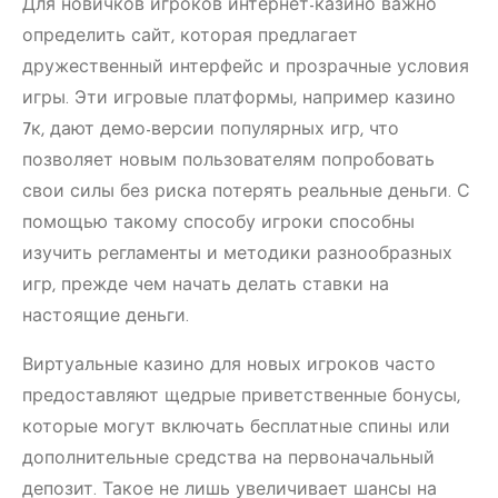
Для новичков игроков интернет-казино важно
определить сайт, которая предлагает
дружественный интерфейс и прозрачные условия
игры. Эти игровые платформы, например
казино
7к
, дают демо-версии популярных игр, что
позволяет новым пользователям попробовать
свои силы без риска потерять реальные деньги. С
помощью такому способу игроки способны
изучить регламенты и методики разнообразных
игр, прежде чем начать делать ставки на
настоящие деньги.
Виртуальные казино для новых игроков часто
предоставляют щедрые приветственные бонусы,
которые могут включать бесплатные спины или
дополнительные средства на первоначальный
депозит. Такое не лишь увеличивает шансы на