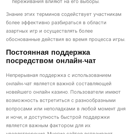
переживания влияют на его выборы.
Знание этих терминов содействует участникам
более эффективно разбираться в области
азартных игр и осуществлять более
обоснованные действия во время процесса игры.
Постоянная поддержка
посредством онлайн-чат
Непрерывная поддержка с использованием
онлайн-чат является важной составляющей
новейшего онлайн казино. Пользователи имеют
возможность встретиться с разнообразными
вопросами или неполадками в любой момент дня
и ночи, и доступность быстрой поддержки
является важным фактором для их