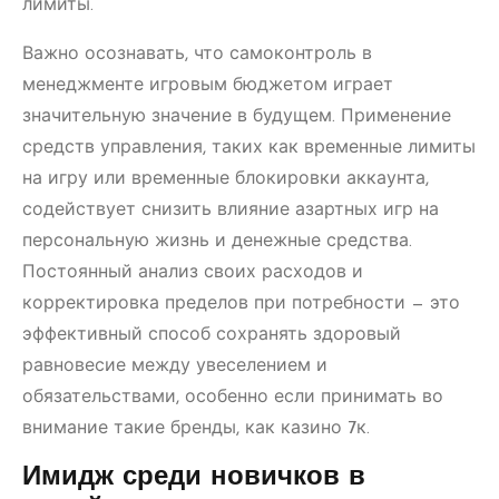
лимиты.
Важно осознавать, что самоконтроль в
менеджменте игровым бюджетом играет
значительную значение в будущем. Применение
средств управления, таких как временные лимиты
на игру или временные блокировки аккаунта,
содействует снизить влияние азартных игр на
персональную жизнь и денежные средства.
Постоянный анализ своих расходов и
корректировка пределов при потребности — это
эффективный способ сохранять здоровый
равновесие между увеселением и
обязательствами, особенно если принимать во
внимание такие бренды, как казино 7к.
Имидж среди новичков в