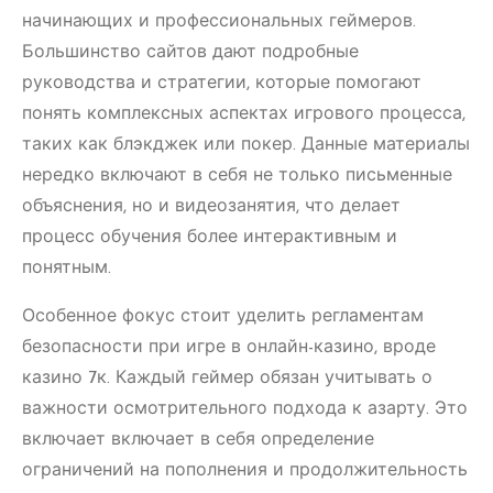
начинающих и профессиональных геймеров.
Большинство сайтов дают подробные
руководства и стратегии, которые помогают
понять комплексных аспектах игрового процесса,
таких как блэкджек или покер. Данные материалы
нередко включают в себя не только письменные
объяснения, но и видеозанятия, что делает
процесс обучения более интерактивным и
понятным.
Особенное фокус стоит уделить регламентам
безопасности при игре в онлайн-казино, вроде
казино 7к. Каждый геймер обязан учитывать о
важности осмотрительного подхода к азарту. Это
включает включает в себя определение
ограничений на пополнения и продолжительность