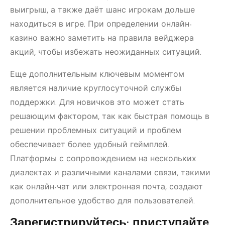
выигрыш, а также даёт шанс игрокам дольше
находиться в игре. При определении онлайн-
казино важно заметить на правила вейджера
акций, чтобы избежать неожиданных ситуаций.
Еще дополнительным ключевым моментом
является наличие круглосуточной службы
поддержки. Для новичков это может стать
решающим фактором, так как быстрая помощь в
решении проблемных ситуаций и проблем
обеспечивает более удобный геймплей.
Платформы с сопровождением на нескольких
диалектах и различными каналами связи, такими
как онлайн-чат или электронная почта, создают
дополнительное удобство для пользователей.
Зарегистрируйтесь: приступайте