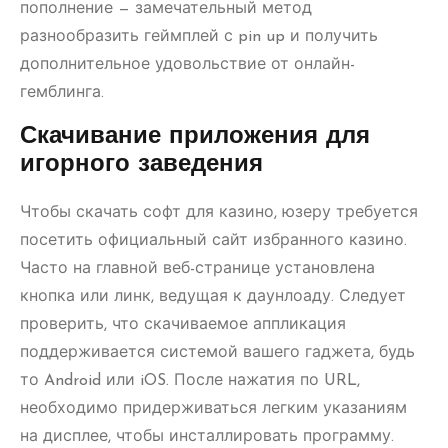
пополнение — замечательный метод
разнообразить геймплей с pin up и получить
дополнительное удовольствие от онлайн-
гемблинга.
Скачивание приложения для
игорного заведения
Чтобы скачать софт для казино, юзеру требуется
посетить официальный сайт избранного казино.
Часто на главной веб-странице установлена
кнопка или линк, ведущая к даунлоаду. Следует
проверить, что скачиваемое аппликация
поддерживается системой вашего гаджета, будь
то Android или iOS. После нажатия по URL,
необходимо придерживаться легким указаниям
на дисплее, чтобы инсталлировать программу.