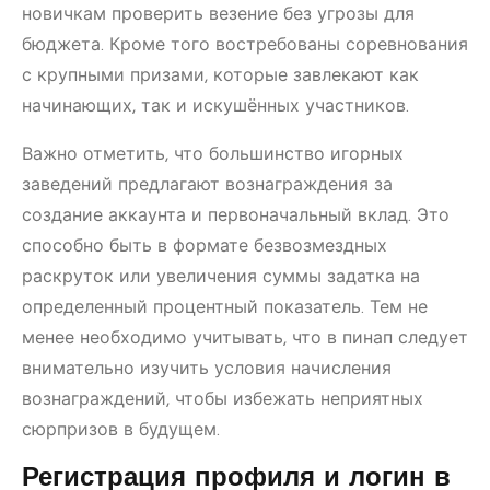
новичкам проверить везение без угрозы для
бюджета. Кроме того востребованы соревнования
с крупными призами, которые завлекают как
начинающих, так и искушённых участников.
Важно отметить, что большинство игорных
заведений предлагают вознаграждения за
создание аккаунта и первоначальный вклад. Это
способно быть в формате безвозмездных
раскруток или увеличения суммы задатка на
определенный процентный показатель. Тем не
менее необходимо учитывать, что в пинап следует
внимательно изучить условия начисления
вознаграждений, чтобы избежать неприятных
сюрпризов в будущем.
Регистрация профиля и логин в