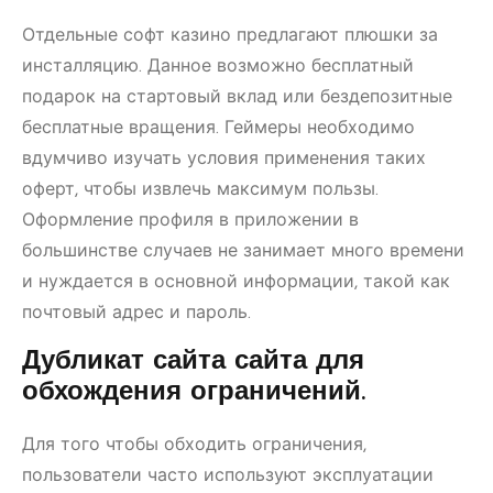
Отдельные софт казино предлагают плюшки за
инсталляцию. Данное возможно бесплатный
подарок на стартовый вклад или бездепозитные
бесплатные вращения. Геймеры необходимо
вдумчиво изучать условия применения таких
оферт, чтобы извлечь максимум пользы.
Оформление профиля в приложении в
большинстве случаев не занимает много времени
и нуждается в основной информации, такой как
почтовый адрес и пароль.
Дубликат сайта сайта для
обхождения ограничений.
Для того чтобы обходить ограничения,
пользователи часто используют эксплуатации