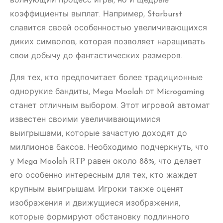
волнующий процесс игры, но и щедрые
коэффициенты выплат. Например, Starburst
славится своей особенностью увеличивающихся
диких символов, которая позволяет наращивать
свои добычу до фантастических размеров.
Для тех, кто предпочитает более традиционные
однорукие бандиты, Mega Moolah от Microgaming
станет отличным выбором. Этот игровой автомат
известен своими увеличивающимися
выигрышами, которые зачастую доходят до
миллионов баксов. Необходимо подчеркнуть, что
у Mega Moolah RTP равен около 88%, что делает
его особенно интересным для тех, кто жаждет
крупным выигрышам. Игроки также оценят
изображения и движущиеся изображения,
которые формируют обстановку подлинного