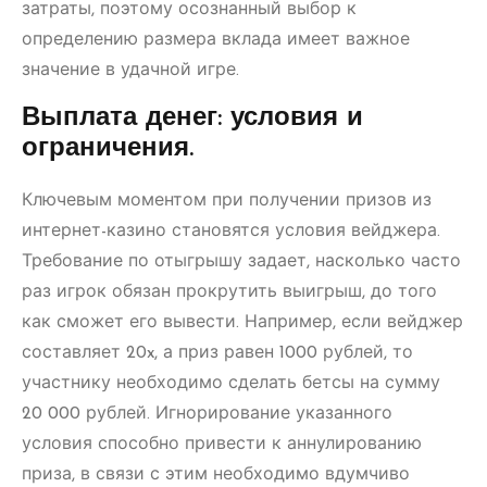
затраты, поэтому осознанный выбор к
определению размера вклада имеет важное
значение в удачной игре.
Выплата денег: условия и
ограничения.
Ключевым моментом при получении призов из
интернет-казино становятся условия вейджера.
Требование по отыгрышу задает, насколько часто
раз игрок обязан прокрутить выигрыш, до того
как сможет его вывести. Например, если вейджер
составляет 20x, а приз равен 1000 рублей, то
участнику необходимо сделать бетсы на сумму
20 000 рублей. Игнорирование указанного
условия способно привести к аннулированию
приза, в связи с этим необходимо вдумчиво