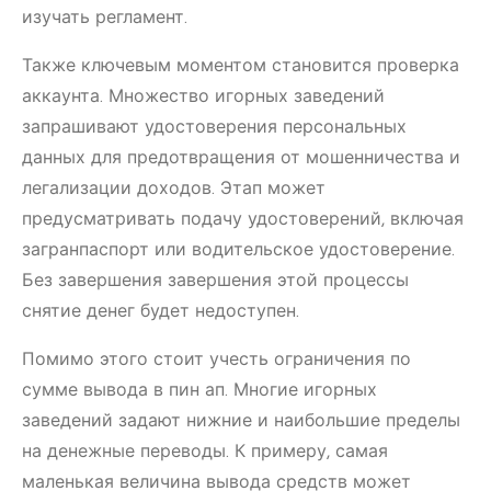
изучать регламент.
Также ключевым моментом становится проверка
аккаунта. Множество игорных заведений
запрашивают удостоверения персональных
данных для предотвращения от мошенничества и
легализации доходов. Этап может
предусматривать подачу удостоверений, включая
загранпаспорт или водительское удостоверение.
Без завершения завершения этой процессы
снятие денег будет недоступен.
Помимо этого стоит учесть ограничения по
сумме вывода в пин ап. Многие игорных
заведений задают нижние и наибольшие пределы
на денежные переводы. К примеру, самая
маленькая величина вывода средств может