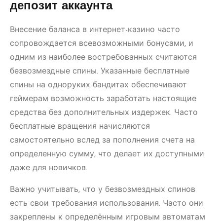
депозит аккаунта
Внесение баланса в интернет-казино часто
сопровождается всевозможными бонусами, и
одним из наиболее востребованных считаются
безвозмездные спины. Указанные бесплатные
спины на одноруких бандитах обеспечивают
геймерам возможность заработать настоящие
средства без дополнительных издержек. Часто
бесплатные вращения начисляются
самостоятельно вслед за пополнения счета на
определенную сумму, что делает их доступными
даже для новичков.
Важно учитывать, что у безвозмездных спинов
есть свои требования использования. Часто они
закреплены к определённым игровым автоматам