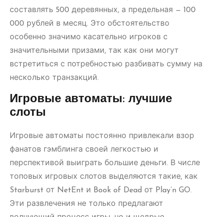
составлять 500 деревянных, а предельная — 100
000 рублей в месяц. Это обстоятельство
особенно значимо касательно игроков с
значительными призами, так как они могут
встретиться с потребностью разбивать сумму на
несколько транзакций.
Игровые автоматы: лучшие
слоты
Игровые автоматы постоянно привлекали взор
фанатов гэмблинга своей легкостью и
перспективой выиграть большие деньги. В числе
топовых игровых слотов выделяются такие, как
Starburst от NetEnt и Book of Dead от Play’n GO.
Эти развлечения не только предлагают