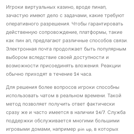
Игроки виртуальных казино, вроде пинап,
зачастую имеют дело с задачами, какие требуют
оперативного разрешения. Чтобы гарантировать
действенную сопровождение, платформы, такие
как пин ап, предлагают различные способов связи.
Электронная почта продолжает быть популярным
выбором вследствие своей доступности и
возможности присоединять вложения. Реакции
обычно приходят в течение 24 часа.
Для решения более вопросов игроки способны
использовать чатом в реальном времени. Такой
метод позволяет получить ответ фактически
сразу же и часто имеется в наличии 24/7. Служба
поддержки обслуживается многими большими
игровыми домами, например pin up, в которых