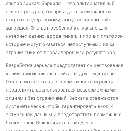
сайтов-зеркал. Зеркало — это альтернативный
ссылка ресурса, который дает возможность
открыть содержимому, когда основной сайт
запрещен. Это вот особенно актуально для
интернет-казино, вроде пинап, и прочих платформ,
которые могут оказаться недоступными из-за
ограничений от провайдеров или регуляторов.
Разработка зеркала предполагает существования
копии оригинального сайта на другом домене.
Эта возможность дает возможность игрокам
продолжить воспользоваться всевозможными
опциями без ограничений. Зеркала освежаются
систематически, чтобы гарантировать вход к
актуальной данным и предотвратить возможных
блокировок. Важно иметь в виду, что