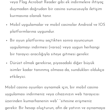
veya Flag Acrobat Reader gibi ek indirmelere ihtiyaç
duymadan doğrudan bir casino sunucusuyla iletişim
kurmasına olanak tanır.
Mobil uygulamalar ve mobil casinolar Android ve IOS
platformlarına uygundur.
Bir oyun platformu seçtikten sonra oyuncunun
uygulamayı indirmesi (varsa) veya uygun herhangi
bir tarayıcı aracılığıyla siteye gitmesi gerekir.
Dürüst olmak gerekirse, piyasadaki diğer büyük
isimler kadar tanınmış olmasa da, sundukları oldukça
etkileyici.
Mobil casino oyunları oynamak için, bir mobil casino
uygulaması indirmeniz veya cihazınızın web tarayıcısı
üzerinden kumarhanenin web” “sitesine erişmeniz
gerekir. Bir hesap oluşturun, afin de yatırın ve oynamaya