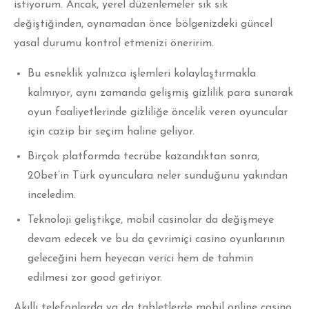
istiyorum. Ancak, yerel düzenlemeler sık sık
değiştiğinden, oynamadan önce bölgenizdeki güncel
yasal durumu kontrol etmenizi öneririm.
Bu esneklik yalnızca işlemleri kolaylaştırmakla
kalmıyor, aynı zamanda gelişmiş gizlilik para sunarak
oyun faaliyetlerinde gizliliğe öncelik veren oyuncular
için cazip bir seçim haline geliyor.
Birçok platformda tecrübe kazandıktan sonra,
20bet’in Türk oyunculara neler sunduğunu yakından
inceledim.
Teknoloji geliştikçe, mobil casinolar da değişmeye
devam edecek ve bu da çevrimiçi casino oyunlarının
geleceğini hem heyecan verici hem de tahmin
edilmesi zor good getiriyor.
Akıllı telefonlarda ya da tabletlerde mobil online casino