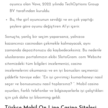
oyuncu olan Vave, 2022 yılında TechOptions Group
BV tarafından kuruldu.
Bu, the girl oyuncunun sevdiği ve en çok yaptığı
şeylere göre oyunu değiştiren AI’yi içerir.
Sonuçta, yanlış bir seçim yaparsanız, yalnızca
kazancınızı casinodan çekmekle kalmayacak, aynı
zamanda depozitonuzu da kaybedeceksiniz. Bu nedenle
uluslararası portalımızın ekibi SlotoGram. com Website
sitemizdeki tüm bilgileri incelemenizi, casino
incelemelerini okumanızı ve en iyi bonusları seçmenizi
şiddetle tavsiye eder. “En iyi çevrimiçi kumarhaneyi nasıl
seçer ve bonusunuzu nasıl toplarsınız? “. Mobil casino
oyunları, farklı telefonlar ve bilgisayarlarla iyi çalıştıkları
için çok daha iyi blooming geldi.
Türkçe Mobil On Line Casino Siteleri