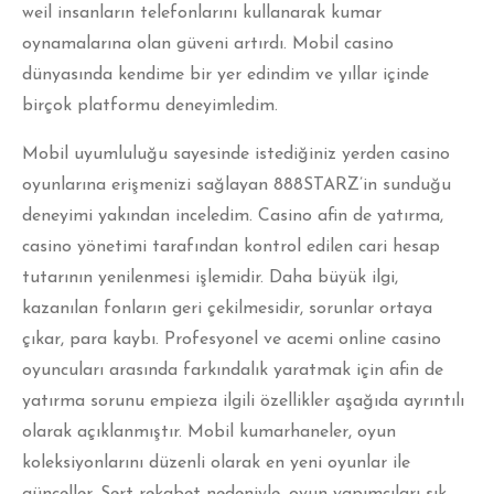
weil insanların telefonlarını kullanarak kumar
oynamalarına olan güveni artırdı. Mobil casino
dünyasında kendime bir yer edindim ve yıllar içinde
birçok platformu deneyimledim.
Mobil uyumluluğu sayesinde istediğiniz yerden casino
oyunlarına erişmenizi sağlayan 888STARZ’in sunduğu
deneyimi yakından inceledim. Casino afin de yatırma,
casino yönetimi tarafından kontrol edilen cari hesap
tutarının yenilenmesi işlemidir. Daha büyük ilgi,
kazanılan fonların geri çekilmesidir, sorunlar ortaya
çıkar, para kaybı. Profesyonel ve acemi online casino
oyuncuları arasında farkındalık yaratmak için afin de
yatırma sorunu empieza ilgili özellikler aşağıda ayrıntılı
olarak açıklanmıştır. Mobil kumarhaneler, oyun
koleksiyonlarını düzenli olarak en yeni oyunlar ile