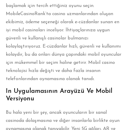
başlamak için tercih ettiğiniz oyunu seçin.
MobileCasinoRank’ta casino uzmanlarından oluşan
ekibimiz, ödeme seçeneği olarak e-cüzdanlar sunan en
iyi mobil casinoları inceliyor. İhtiyaçlarınıza uygun
güvenli ve kullanışlı casinolar bulmanızı
kolaylaştırıyoruz. E-cüzdanlar hızlı, güvenli ve kullanımı
kolaydır, bu da onları dünya çapındaki mobil oyuncular
için mükemmel bir seçim haline getirir. Mobil casino
teknolojisi hızla değişti ve daha fazla insanın
telefonlarından oynamasına olanak tanıdı.
In Uygulamasının Arayüzü Ve Mobil
Versiyonu
Bu hala yeni bir şey, ancak oyuncuların bir sanal
casinoda dolaşmasına ve diğer insanlarla birlikte oyun
oynamasına olanak tanıyabilir. Yeni 5G ağları, AR ve