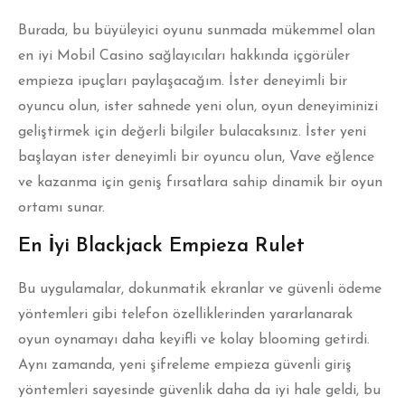
Burada, bu büyüleyici oyunu sunmada mükemmel olan
en iyi Mobil Casino sağlayıcıları hakkında içgörüler
empieza ipuçları paylaşacağım. İster deneyimli bir
oyuncu olun, ister sahnede yeni olun, oyun deneyiminizi
geliştirmek için değerli bilgiler bulacaksınız. İster yeni
başlayan ister deneyimli bir oyuncu olun, Vave eğlence
ve kazanma için geniş fırsatlara sahip dinamik bir oyun
ortamı sunar.
En İyi Blackjack Empieza Rulet
Bu uygulamalar, dokunmatik ekranlar ve güvenli ödeme
yöntemleri gibi telefon özelliklerinden yararlanarak
oyun oynamayı daha keyifli ve kolay blooming getirdi.
Aynı zamanda, yeni şifreleme empieza güvenli giriş
yöntemleri sayesinde güvenlik daha da iyi hale geldi, bu