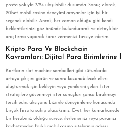
posta yoluyla 7/24 ulaşılabilir durumda. Sonuç olarak,
20bet mobil casino deneyimi arayanlar için iyi bir
seçenek olabilir. Ancak, her zaman olduğu gibi kendi
beklentilerinizi göz önünde bulundurarak ve detaylı bir
araştırma yaparak karar vermenizi tavsiye ederim.
Kripto Para Ve Blockchain
Kavramları: Dijital Para Birimlerine İ
Kartların slot machine sembolleri gibi sütunlarda
ortaya çıkışını görün ve sonra kazanabilecek elleri
oluşturmak için bekleyin veya yenilerini çekin. İster
stratejilere güvenmeyi ister sonuçları şansa bırakmayı
tercih edin, aksiyonu bizimle deneyimleme konusunda
birçok fırsata sahip olacaksınız. Evet, her kumarhanede
bir hesabınız olduğu sürece, ilerlemenizi veya paranızı
kaybetmeden farklı mobil casino sitelerinin adresi