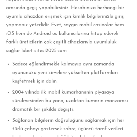
arasında geçiş yapabilirsiniz. Hesabınıza herhangi bir
uyumlu cihazdan erişmek için kimlik bilgilerinizle giriş
yapmanız yeterlidir. Evet, saygın mobil casinolar hem
iOS hem de Android os kullanıcılarına hitap ederek
farklı üreticilerin çok çeşitli cihazlarıyla uyumluluk
sağlar
1xbet-sitesi2025.com
.
Sadece eğlendirmekle kalmayıp aynı zamanda
oyununuzu yeni zirvelere yükselten platformları
keşfetmek için dalın.
2004 yılında ilk mobil kumarhanenin piyasaya
sürülmesinden bu yana, uzaktan kumarın manzarası
dramatik bir şekilde değişti.
Sağlanan bilgilerin doğruluğunu sağlamak için her
türlü çabayı göstersek sobre, üçüncü taraf verileri