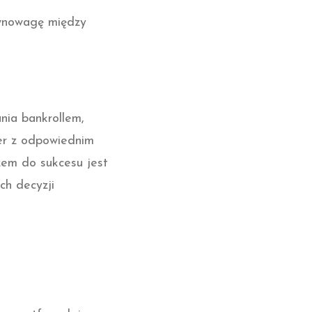
ównowagę między
nia bankrollem,
ier z odpowiednim
zem do sukcesu jest
ch decyzji