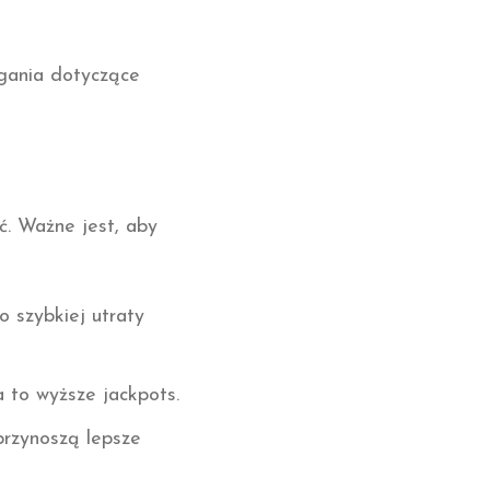
agania dotyczące
ć. Ważne jest, aby
 szybkiej utraty
 to wyższe jackpots.
przynoszą lepsze