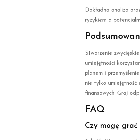
Dokładna analiza ora
ryzykiem a potencjaln
Podsumowan
Stworzenie zwycięskie
umiejętności korzysta
planem i przemyślenie
nie tylko umiejętność
finansowych. Graj odpo
FAQ
Czy mogę grać 