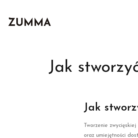
Jak stworzyć
Jak stworz
Tworzenie zwycięskiej
oraz umiejętności dos