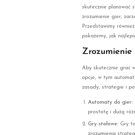
skutecznie planować 
zrozumienie gier, zar
Przedstawimy również 
pokażemy, jak najlepie
Zrozumienie 
Aby skutecznie grać w
opcje, w tym automaty
zasady, strategie i p
Automaty do gier:
prostotę i dużą ró
Gry stołowe:
Gry ta
zrozumienia strateg