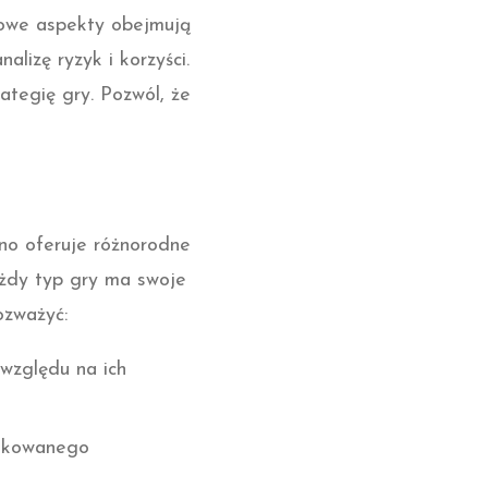
zowe aspekty obejmują
lizę ryzyk i korzyści.
ategię gry. Pozwól, że
yno oferuje różnorodne
ażdy typ gry ma swoje
ozważyć:
względu na ich
likowanego