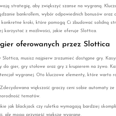
swoją strategię, aby zwiększyć szanse na wygraną. Kluc
ządzanie bankrollem, wybór odpowiednich bonusów oraz ana
konkretne kroki, które pomogą Ci zbudować solidną str
j korzystać z możliwości, jakie oferuje Slottica.
gier oferowanych przez Slottica
 Slottica, musisz najpierw zrozumieć dostępne gry. Kas
 do gier, gry stołowe oraz gry z krupierem na żywo. K
otencjał wygranej. Oto kluczowe elementy, które warto r
Zdecydowana większość graczy ceni sobie automaty ze 
żnorodność tematów.
kie jak blackjack czy ruletka wymagają bardziej skomp
ii, ale mogą przynieść większe wygrane.