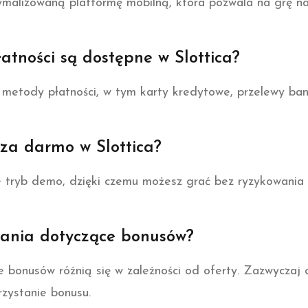
ymalizowaną platformę mobilną, która pozwala na grę na
atności są dostępne w Slottica?
e metody płatności, w tym karty kredytowe, przelewy ba
za darmo w Slottica?
je tryb demo, dzięki czemu możesz grać bez ryzykowania
ania dotyczące bonusów?
bonusów różnią się w zależności od oferty. Zazwyczaj 
rzystanie bonusu.