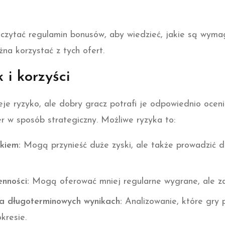
 czytać regulamin bonusów, aby wiedzieć, jakie są wym
na korzystać z tych ofert.
 i korzyści
eje ryzyko, ale dobry gracz potrafi je odpowiednio oceni
er w sposób strategiczny. Możliwe ryzyka to:
kiem:
Mogą przynieść duże zyski, ale także prowadzić do
enności:
Mogą oferować mniej regularne wygrane, ale za
na długoterminowych wynikach:
Analizowanie, które gry 
kresie.