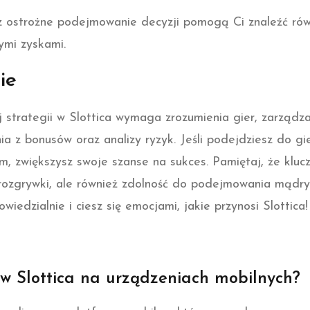
z ostrożne podejmowanie decyzji pomogą Ci znaleźć r
ymi zyskami.
ie
j strategii w Slottica wymaga zrozumienia gier, zarządza
nia z bonusów oraz analizy ryzyk. Jeśli podejdziesz do g
m, zwiększysz swoje szanse na sukces. Pamiętaj, że kluc
 rozgrywki, ale również zdolność do podejmowania mądry
wiedzialnie i ciesz się emocjami, jakie przynosi Slottica!
w Slottica na urządzeniach mobilnych?