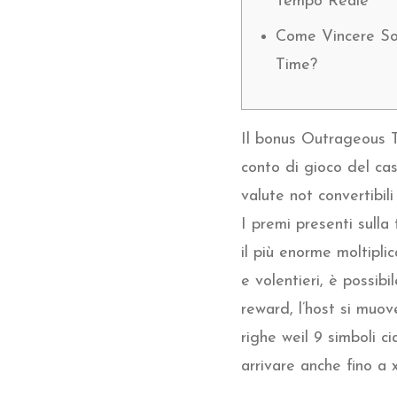
Tempo Reale
Come Vincere So
Time?
Il bonus Outrageous T
conto di gioco del ca
valute not convertibil
I premi presenti sull
il più enorme moltipli
e volentieri, è possib
reward, l’host si muov
righe weil 9 simboli c
arrivare anche fino a 