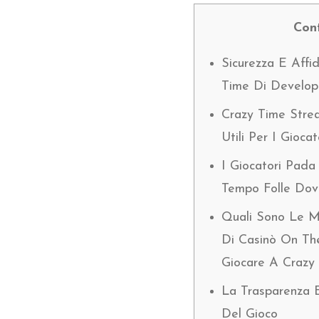
Con
Sicurezza E Affid
Time Di Develo
Crazy Time Stre
Utili Per I Giocat
I Giocatori Pada
Tempo Folle Dov
Quali Sono Le Mi
Di Casinò On The
Giocare A Crazy
La Trasparenza E
Del Gioco