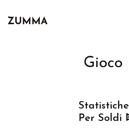
Gioco 
Statistic
Per Soldi ᐉ