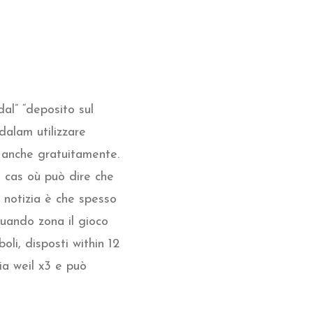
al” “deposito sul
dalam utilizzare
o anche gratuitamente.
e cas où può dire che
a notizia è che spesso
 Quando zona il gioco
li, disposti within 12
ria weil x3 e può