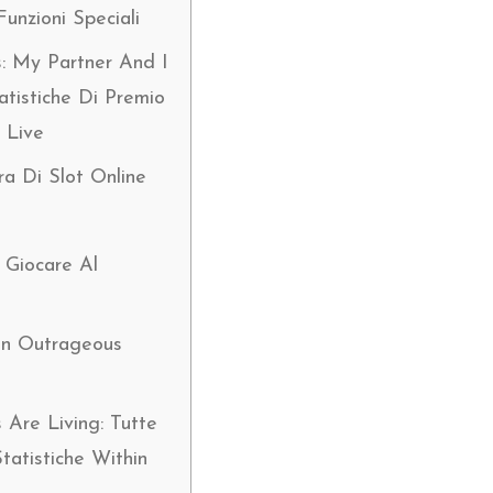
unzioni Speciali
: My Partner And I
atistiche Di Premio
 Live
a Di Slot Online
 Giocare Al
on Outrageous
 Are Living: Tutte
tatistiche Within