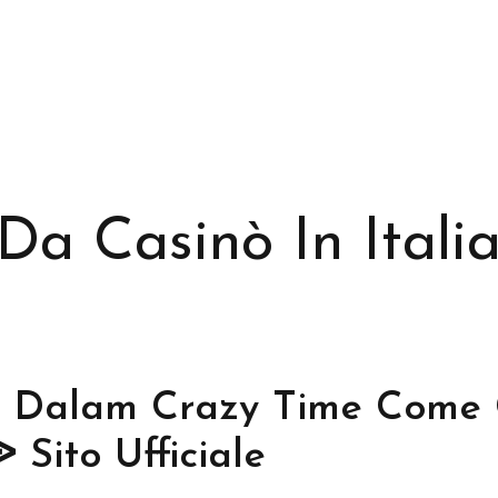
Da Casinò In Itali
he Dalam Crazy Time Come 
 Sito Ufficiale