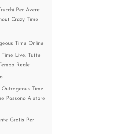
rucchi Per Avere
hout Crazy Time
geous Time Online
 Time Live: Tutte
 Tempo Reale
co
i Outrageous Time
he Possono Aiutare
nte Gratis Per