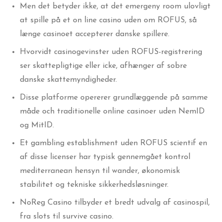
Men det betyder ikke, at det emergeny room ulovligt
at spille på et on line casino uden om ROFUS, så
længe casinoet accepterer danske spillere.
Hvorvidt casinogevinster uden ROFUS-registrering
ser skattepligtige eller icke, afhænger af sobre
danske skattemyndigheder.
Disse platforme opererer grundlæggende på samme
måde och traditionelle online casinoer uden NemID
og MitID.
Et gambling establishment uden ROFUS scientif en
af disse licenser har typisk gennemgået kontrol
mediterranean hensyn til wander, økonomisk
stabilitet og tekniske sikkerhedsløsninger.
NoReg Casino tilbyder et bredt udvalg af casinospil,
fra slots til survive casino.