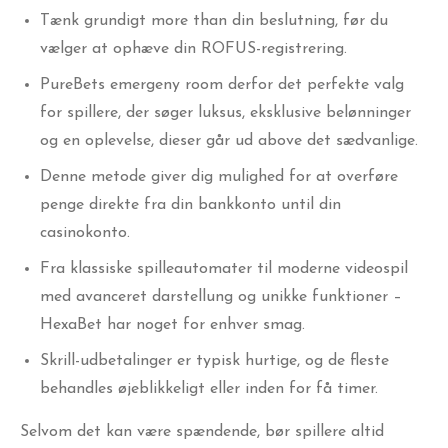
Tænk grundigt more than din beslutning, før du
vælger at ophæve din ROFUS-registrering.
PureBets emergeny room derfor det perfekte valg
for spillere, der søger luksus, eksklusive belønninger
og en oplevelse, dieser går ud above det sædvanlige.
Denne metode giver dig mulighed for at overføre
penge direkte fra din bankkonto until din
casinokonto.
Fra klassiske spilleautomater til moderne videospil
med avanceret darstellung og unikke funktioner –
HexaBet har noget for enhver smag.
Skrill-udbetalinger er typisk hurtige, og de fleste
behandles øjeblikkeligt eller inden for få timer.
Selvom det kan være spændende, bør spillere altid