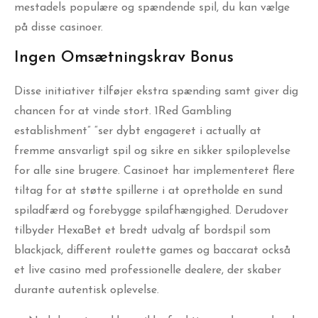
mestadels populære og spændende spil, du kan vælge
på disse casinoer.
Ingen Omsætningskrav Bonus
Disse initiativer tilføjer ekstra spænding samt giver dig
chancen for at vinde stort. 1Red Gambling
establishment” “ser dybt engageret i actually at
fremme ansvarligt spil og sikre en sikker spiloplevelse
for alle sine brugere. Casinoet har implementeret flere
tiltag for at støtte spillerne i at opretholde en sund
spiladfærd og forebygge spilafhængighed. Derudover
tilbyder HexaBet et bredt udvalg af bordspil som
blackjack, different roulette games og baccarat också
et live casino med professionelle dealere, der skaber
durante autentisk oplevelse.