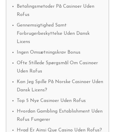
Betalingsmetoder På Casinoer Uden
Rofus
Gennemsigtighed Samt
Forbrugerbeskyttelse Uden Dansk
Licens
Ingen Omsætningskrav Bonus
Ofte Stillede Spørgsmål Om Casinoer
Uden Rofus
Kan Jeg Spille På Norske Casinoer Uden
Dansk Licens?
Top 5 Nye Casinoer Uden Rofus
Hvordan Gambling Establishment Uden
Rofus Fungerer
Hvad Er Ainsi Que Casino Uden Rofus?