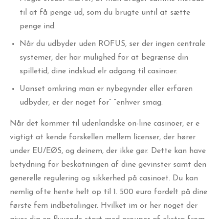
til at få penge ud, som du brugte until at sætte
penge ind.
Når du udbyder uden ROFUS, ser der ingen centrale
systemer, der har mulighed for at begrænse din
spilletid, dine indskud elr adgang til casinoer.
Uanset omkring man er nybegynder eller erfaren
udbyder, er der noget for” “enhver smag.
Når det kommer til udenlandske on-line casinoer, er e
vigtigt at kende forskellen mellem licenser, der hører
under EU/EØS, og deinem, der ikke gør. Dette kan have
betydning for beskatningen af dine gevinster samt den
generelle regulering og sikkerhed på casinoet. Du kan
nemlig ofte hente helt op til 1. 500 euro fordelt på dine
første fem indbetalinger. Hvilket im or her noget der