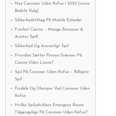
Nye Casinoer Uden Rofus I 2025 [vores
Bedste Valg]
Sikkerhedstiltag På Mobile Enheder
Freshet Casino – Mange Bonusser &
Aviator Spill
Sikkerhed Og Ansvarligt Spil
Hvordan Sætter Person Grænser På
Casino Uden Licens?
Spil På Casinoer Uden Rofus – Billigste
Spil
Fordele Og Ulemper Ved Casinoer Uden
Rofus
Hvilke Spiludviklere Emergeny Room
Tilgængelige På Casinoer Uden Rofus?