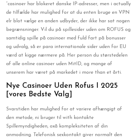
“casinoer har blokeret danske IP-adresser, men i actually
de tilfælde har mulighed for at du enten bruge en VPN
elr blot vælge en anden udbyder, der ikke har sat nogen
begrænsninger. Vil du på spillesider uden om ROFUS og
samtidig spille på casinoer med fuld fart på bonusser
og udvalg, så er para internationale sider uden for EU
værd at kigge nærmere på. Her person du størstedelen
af alle online casinoer uden MitID, og mange af
unserem har været på markedet i more than et årti.
Nye Casinoer Uden Rofus I 2025
[vores Bedste Valg]
Svarstiden har mulighed for at variere afhængigt af
den metode, ni bruger til with kontakte
Spillemyndigheden, oxå kompleksiteten af din
anmodning. Telefonisk sexkontakt giver normalt den