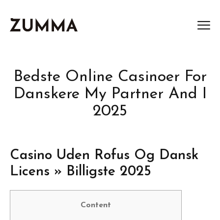
Bedste Online Casinoer For
Danskere My Partner And I
2025
Casino Uden Rofus Og Dansk
Licens » Billigste 2025
Content