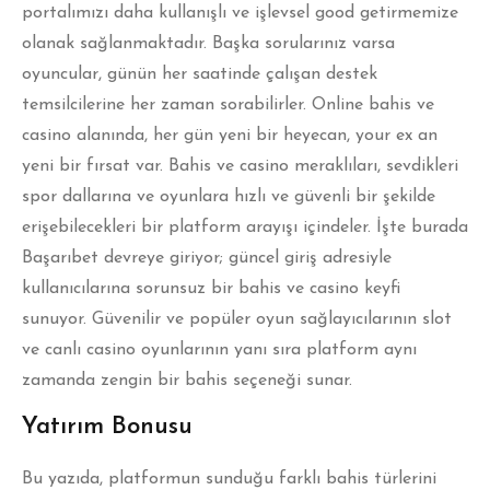
portalımızı daha kullanışlı ve işlevsel good getirmemize
olanak sağlanmaktadır. Başka sorularınız varsa
oyuncular, günün her saatinde çalışan destek
temsilcilerine her zaman sorabilirler. Online bahis ve
casino alanında, her gün yeni bir heyecan, your ex an
yeni bir fırsat var. Bahis ve casino meraklıları, sevdikleri
spor dallarına ve oyunlara hızlı ve güvenli bir şekilde
erişebilecekleri bir platform arayışı içindeler. İşte burada
Başarıbet devreye giriyor; güncel giriş adresiyle
kullanıcılarına sorunsuz bir bahis ve casino keyfi
sunuyor. Güvenilir ve popüler oyun sağlayıcılarının slot
ve canlı casino oyunlarının yanı sıra platform aynı
zamanda zengin bir bahis seçeneği sunar.
Yatırım Bonusu
Bu yazıda, platformun sunduğu farklı bahis türlerini