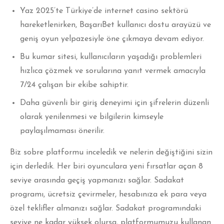
Yaz 2025’te Türkiye’de internet casino sektörü
hareketlenirken, BaşarıBet kullanıcı dostu arayüzü ve
geniş oyun yelpazesiyle öne çıkmaya devam ediyor.
Bu kumar sitesi, kullanıcıların yaşadığı problemleri
hızlıca çözmek ve sorularına yanıt vermek amacıyla
7/24 çalışan bir ekibe sahiptir.
Daha güvenli bir giriş deneyimi için şifrelerin düzenli
olarak yenilenmesi ve bilgilerin kimseyle
paylaşılmaması önerilir.
Biz sobre platformu inceledik ve nelerin değiştiğini sizin
için derledik. Her biri oyunculara yeni fırsatlar açan 8
seviye arasında geçiş yapmanızı sağlar. Sadakat
programı, ücretsiz çevirmeler, hesabınıza ek para veya
özel teklifler almanızı sağlar. Sadakat programındaki
seviye ne kadar yüksek olursa, platformumuzu kullanan