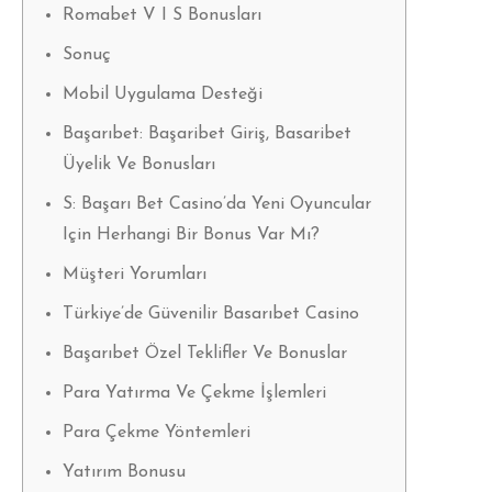
Romabet V I S Bonusları
Sonuç
Mobil Uygulama Desteği
Başarıbet: Başaribet Giriş, Basaribet
Üyelik Ve Bonusları
S: Başarı Bet Casino’da Yeni Oyuncular
Için Herhangi Bir Bonus Var Mı?
Müşteri Yorumları
Türkiye’de Güvenilir Basarıbet Casino
Başarıbet Özel Teklifler Ve Bonuslar
Para Yatırma Ve Çekme İşlemleri
Para Çekme Yöntemleri
Yatırım Bonusu