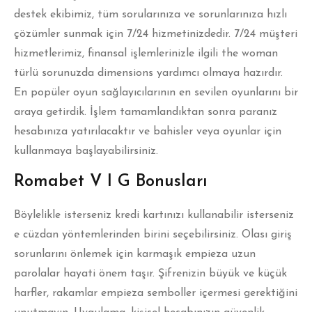
destek ekibimiz, tüm sorularınıza ve sorunlarınıza hızlı
çözümler sunmak için 7/24 hizmetinizdedir. 7/24 müşteri
hizmetlerimiz, finansal işlemlerinizle ilgili the woman
türlü sorunuzda dimensions yardımcı olmaya hazırdır.
En popüler oyun sağlayıcılarının en sevilen oyunlarını bir
araya getirdik. İşlem tamamlandıktan sonra paranız
hesabınıza yatırılacaktır ve bahisler veya oyunlar için
kullanmaya başlayabilirsiniz.
Romabet V I G Bonusları
Böylelikle isterseniz kredi kartınızı kullanabilir isterseniz
e cüzdan yöntemlerinden birini seçebilirsiniz. Olası giriş
sorunlarını önlemek için karmaşık empieza uzun
parolalar hayati önem taşır. Şifrenizin büyük ve küçük
harfler, rakamlar empieza semboller içermesi gerektiğini