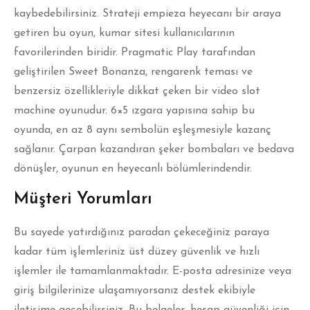
kaybedebilirsiniz. Strateji empieza heyecanı bir araya
getiren bu oyun, kumar sitesi kullanıcılarının
favorilerinden biridir. Pragmatic Play tarafından
geliştirilen Sweet Bonanza, rengarenk teması ve
benzersiz özellikleriyle dikkat çeken bir video slot
machine oyunudur. 6×5 ızgara yapısına sahip bu
oyunda, en az 8 aynı sembolün eşleşmesiyle kazanç
sağlanır. Çarpan kazandıran şeker bombaları ve bedava
dönüşler, oyunun en heyecanlı bölümlerindendir.
Müşteri Yorumları
Bu sayede yatırdığınız paradan çekeceğiniz paraya
kadar tüm işlemleriniz üst düzey güvenlik ve hızlı
işlemler ile tamamlanmaktadır. E-posta adresinize veya
giriş bilgilerinize ulaşamıyorsanız destek ekibiyle