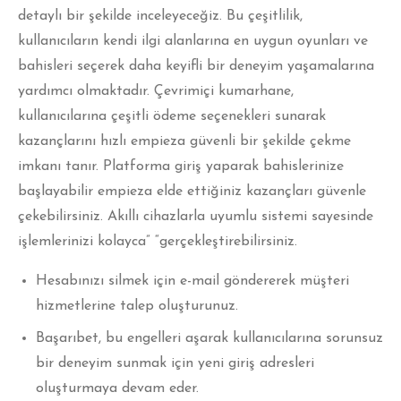
detaylı bir şekilde inceleyeceğiz. Bu çeşitlilik,
kullanıcıların kendi ilgi alanlarına en uygun oyunları ve
bahisleri seçerek daha keyifli bir deneyim yaşamalarına
yardımcı olmaktadır. Çevrimiçi kumarhane,
kullanıcılarına çeşitli ödeme seçenekleri sunarak
kazançlarını hızlı empieza güvenli bir şekilde çekme
imkanı tanır. Platforma giriş yaparak bahislerinize
başlayabilir empieza elde ettiğiniz kazançları güvenle
çekebilirsiniz. Akıllı cihazlarla uyumlu sistemi sayesinde
işlemlerinizi kolayca” “gerçekleştirebilirsiniz.
Hesabınızı silmek için e-mail göndererek müşteri
hizmetlerine talep oluşturunuz.
Başarıbet, bu engelleri aşarak kullanıcılarına sorunsuz
bir deneyim sunmak için yeni giriş adresleri
oluşturmaya devam eder.