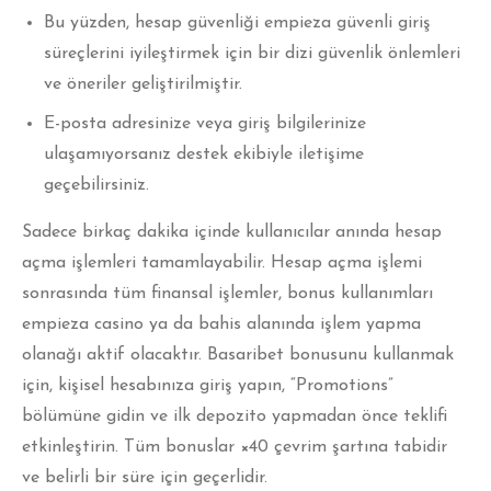
Bu yüzden, hesap güvenliği empieza güvenli giriş
süreçlerini iyileştirmek için bir dizi güvenlik önlemleri
ve öneriler geliştirilmiştir.
E-posta adresinize veya giriş bilgilerinize
ulaşamıyorsanız destek ekibiyle iletişime
geçebilirsiniz.
Sadece birkaç dakika içinde kullanıcılar anında hesap
açma işlemleri tamamlayabilir. Hesap açma işlemi
sonrasında tüm finansal işlemler, bonus kullanımları
empieza casino ya da bahis alanında işlem yapma
olanağı aktif olacaktır. Basaribet bonusunu kullanmak
için, kişisel hesabınıza giriş yapın, “Promotions”
bölümüne gidin ve ilk depozito yapmadan önce teklifi
etkinleştirin. Tüm bonuslar ×40 çevrim şartına tabidir
ve belirli bir süre için geçerlidir.