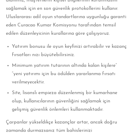
alanımız, müşterilerin kişisel bilgilerinin korunmasını
sağlamak için en son güvenlik protokollerini kullanır.
Uluslararası adil oyun standartlarına uygunluğu garanti
eden Curacao Kumar Komisyonu tarafından temsil
edilen düzenleyicinin kurallarına göre çalışıyoruz.
Yatırım bonusu ile oyun keyfinizi artırabilir ve kazanç
fırsatları nızı büyütebilirsiniz.
Minimum yatırım tutarının altında kalan kişilere”
“yeni yatırımı için bu ödülden yararlanma fırsatı
verilmeyecektir.
Site, lisanslı empieza düzenlenmiş bir kumarhane
olup, kullanıcılarının güvenliğini sağlamak için
gelişmiş güvenlik önlemleri kullanmaktadır.
Çarpanlar yükseldikçe kazançlar artar, ancak doğru
zamanda durmazsanız tüm bahislerinizi