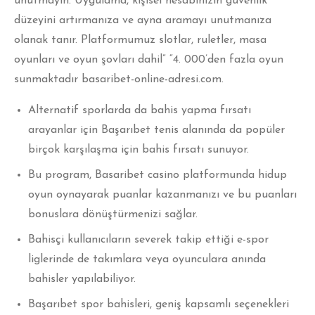
unutmayın. Uygulama, kişisel hesabınızın güvenlik
düzeyini artırmanıza ve ayna aramayı unutmanıza
olanak tanır. Platformumuz slotlar, ruletler, masa
oyunları ve oyun şovları dahil” “4. 000’den fazla oyun
sunmaktadır
basaribet-online-adresi.com
.
Alternatif sporlarda da bahis yapma fırsatı
arayanlar için Başarıbet tenis alanında da popüler
birçok karşılaşma için bahis fırsatı sunuyor.
Bu program, Basaribet casino platformunda hidup
oyun oynayarak puanlar kazanmanızı ve bu puanları
bonuslara dönüştürmenizi sağlar.
Bahisçi kullanıcıların severek takip ettiği e-spor
liglerinde de takımlara veya oyunculara anında
bahisler yapılabiliyor.
Başarıbet spor bahisleri, geniş kapsamlı seçenekleri