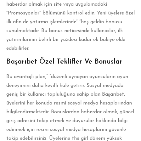
haberdar olmak için site veya uygulamadaki
“Promosyonlar” bölümünü kontrol edin. Yeni üyelere özel
ilk afin de yatırma işlemlerinde” “hoş geldin bonusu
sunulmaktadır. Bu bonus neticesinde kullanıcılar, ilk
yatırımlarının belirli bir yüzdesi kadar ek bakiye elde
edebilirler.
Başarıbet Özel Teklifler Ve Bonuslar
Bu avantajlı plan,” “düzenli oynayan oyuncuların oyun
deneyimini daha keyifli hale getirir. Sosyal medyada
geniş bir kullanıcı topluluğuna sahip olan Başarıbet,
üyelerini her konuda resmi sosyal medya hesaplarından
bilgilendirmektedir. Bonuslardan haberdar olmak, güncel
giriş adresini takip etmek ve duyurular hakkında bilgi
edinmek için resmi sosyal medya hesaplarını güvenle
takip edebilirsiniz. Üyelerine the girl dönem yüksek