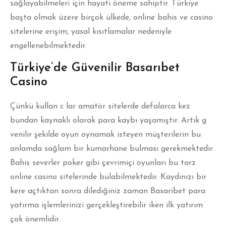
sağlayabilmeleri için hayati öneme sahiptir. Türkiye
başta olmak üzere birçok ülkede, online bahis ve casino
sitelerine erişim, yasal kısıtlamalar nedeniyle
engellenebilmektedir.
Türkiye’de Güvenilir Basarıbet
Casino
Çünkü kullan c lar amatör sitelerde defalarca kez
bundan kaynaklı olarak para kaybı yaşamıştır. Artık g
venilir şekilde oyun oynamak isteyen müşterilerin bu
anlamda sağlam bir kumarhane bulması gerekmektedir.
Bahis severler poker gibi çevrimiçi oyunları bu tarz
online casino sitelerinde bulabilmektedir. Kaydınızı bir
kere açtıktan sonra dilediğiniz zaman Basaribet para
yatırma işlemlerinizi gerçekleştirebilir iken ilk yatırım
çok önemlidir.