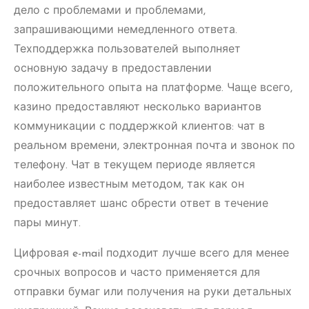
дело с проблемами и проблемами,
запрашивающими немедленного ответа.
Техподдержка пользователей выполняет
основную задачу в предоставлении
положительного опыта на платформе. Чаще всего,
казино предоставляют несколько вариантов
коммуникации с поддержкой клиентов: чат в
реальном времени, электронная почта и звонок по
телефону. Чат в текущем периоде является
наиболее известным методом, так как он
предоставляет шанс обрести ответ в течение
пары минут.
Цифровая e-mail подходит лучше всего для менее
срочных вопросов и часто применяется для
отправки бумаг или получения на руки детальных