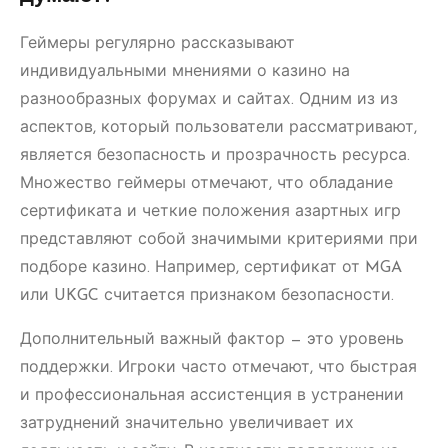
Геймеры регулярно рассказывают
индивидуальными мнениями о казино на
разнообразных форумах и сайтах. Одним из из
аспектов, который пользователи рассматривают,
является безопасность и прозрачность ресурса.
Множество геймеры отмечают, что обладание
сертификата и четкие положения азартных игр
представляют собой значимыми критериями при
подборе казино. Например, сертификат от MGA
или UKGC считается признаком безопасности.
Дополнительный важный фактор — это уровень
поддержки. Игроки часто отмечают, что быстрая
и профессиональная ассистенция в устранении
затруднений значительно увеличивает их