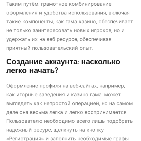
Таким путём, грамотное комбинирование
оформления и удобства использования, включая
такие компоненты, как гама казино, обеспечивает
не только заинтересовать новых игроков, но и
удержать их на веб-ресурсе, обеспечивая
приятный пользовательский опыт.
Создание аккаунта: насколько
легко начать?
Оформление профиля на веб-сайтах, например,
как игорные заведения и казино гама, может
выглядеть как непростой операцией, но на самом
деле она весьма легка и легко воспринимается.
Пользователю необходимо всего лишь подобрать
надежный ресурс, щелкнуть на кнопку
«Регистрация» и заполнить необходимые графы.