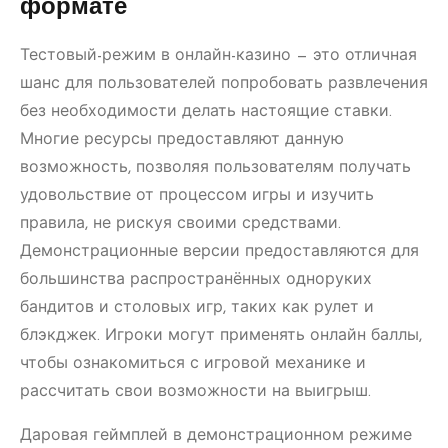
формате
Тестовый-режим в онлайн-казино — это отличная
шанс для пользователей попробовать развлечения
без необходимости делать настоящие ставки.
Многие ресурсы предоставляют данную
возможность, позволяя пользователям получать
удовольствие от процессом игры и изучить
правила, не рискуя своими средствами.
Демонстрационные версии предоставляются для
большинства распространённых одноруких
бандитов и столовых игр, таких как рулет и
блэкджек. Игроки могут применять онлайн баллы,
чтобы ознакомиться с игровой механике и
рассчитать свои возможности на выигрыш.
Даровая геймплей в демонстрационном режиме