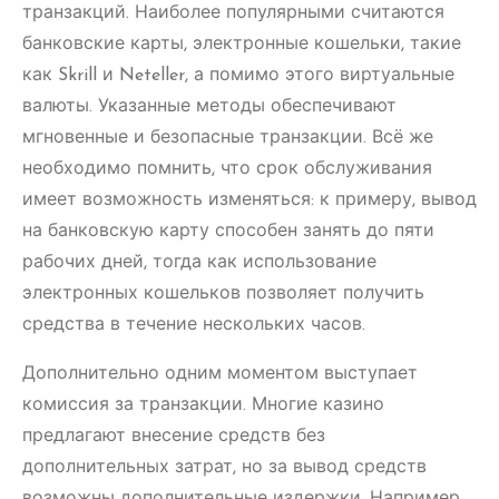
транзакций. Наиболее популярными считаются
банковские карты, электронные кошельки, такие
как Skrill и Neteller, а помимо этого виртуальные
валюты. Указанные методы обеспечивают
мгновенные и безопасные транзакции. Всё же
необходимо помнить, что срок обслуживания
имеет возможность изменяться: к примеру, вывод
на банковскую карту способен занять до пяти
рабочих дней, тогда как использование
электронных кошельков позволяет получить
средства в течение нескольких часов.
Дополнительно одним моментом выступает
комиссия за транзакции. Многие казино
предлагают внесение средств без
дополнительных затрат, но за вывод средств