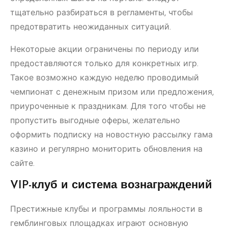
тщательно разбираться в регламенты, чтобы
предотвратить неожиданных ситуаций.
Некоторые акции ограничены по периоду или
предоставляются только для конкретных игр.
Такое возможно каждую неделю проводимый
чемпионат с денежным призом или предложения,
приуроченные к праздникам. Для того чтобы не
пропустить выгодные оферы, желательно
оформить подписку на новостную рассылку гама
казино и регулярно мониторить обновления на
сайте.
VIP-клуб и система вознаграждений
Престижные клубы и программы лояльности в
гемблинговых площадках играют основную