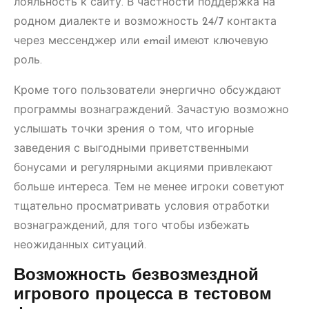
лояльность к сайту. В частности поддержка на
родном диалекте и возможность 24/7 контакта
через мессенджер или email имеют ключевую
роль.
Кроме того пользователи энергично обсуждают
программы вознаграждений. Зачастую возможно
услышать точки зрения о том, что игорные
заведения с выгодными приветственными
бонусами и регулярными акциями привлекают
больше интереса. Тем не менее игроки советуют
тщательно просматривать условия отработки
вознаграждений, для того чтобы избежать
неожиданных ситуаций.
Возможность безвозмездной
игрового процесса в тестовом