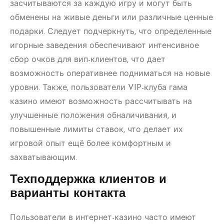
засчитываются за каждую игру и могут быть
обменены на живые деньги или различные ценные
подарки. Следует подчеркнуть, что определенные
игорные заведения обеспечивают интенсивное
сбор очков для вип-клиентов, что дает
возможность оперативнее подниматься на новые
уровни. Также, пользователи VIP-клуба гама
казино имеют возможность рассчитывать на
улучшенные положения обналичивания, и
повышенные лимиты ставок, что делает их
игровой опыт ещё более комфортным и
захватывающим.
Техподдержка клиентов и
варианты контакта
Пользователи в интернет-казино часто имеют