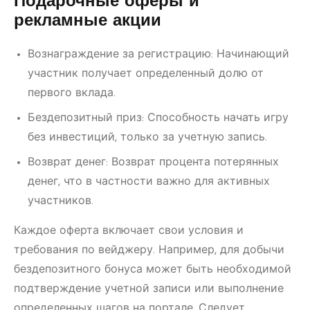
Подарочные оферы и
рекламные акции
Вознаграждение за регистрацию: Начинающий
участник получает определенный долю от
первого вклада.
Бездепозитный приз: Способность начать игру
без инвестиций, только за учетную запись.
Возврат денег: Возврат процента потерянных
денег, что в частности важно для активных
участников.
Каждое оферта включает свои условия и
требования по вейджеру. Например, для добычи
бездепозитного бонуса может быть необходимой
подтверждение учетной записи или выполнение
определенных шагов на портале. Следует