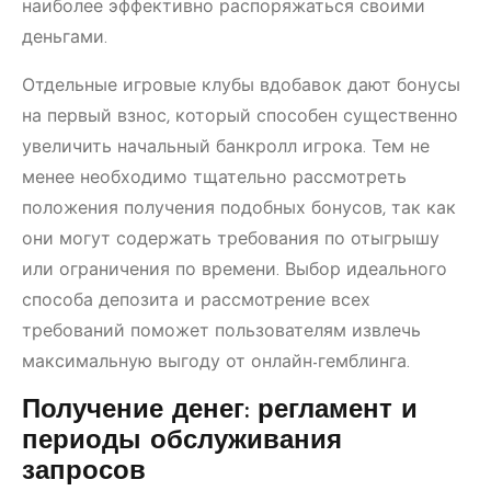
наиболее эффективно распоряжаться своими
деньгами.
Отдельные игровые клубы вдобавок дают бонусы
на первый взнос, который способен существенно
увеличить начальный банкролл игрока. Тем не
менее необходимо тщательно рассмотреть
положения получения подобных бонусов, так как
они могут содержать требования по отыгрышу
или ограничения по времени. Выбор идеального
способа депозита и рассмотрение всех
требований поможет пользователям извлечь
максимальную выгоду от онлайн-гемблинга.
Получение денег: регламент и
периоды обслуживания
запросов