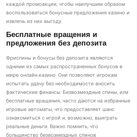
каждой промоакции, чтобы наилучшим образом
воспользоваться бонусные предложения казино и
извлечь из них выгоду.
Бесплатные вращения и
предложения без депозита
Фриспины и бонусы без депозита являются
одними из самых распространенных бонусов в
мире онлайн-казино. Они позволяют игрокам
испытать удачу без необходимости вносить
фактические финансы. Безвозмездные спины, или
бесплатные вращения, часто даются на избранные
игровые автоматы, что предоставляет шанс
ознакомиться с игрой и, возможно, выиграть
реальные деньги. Важно помнить, что
большинство безвозмездных спинов