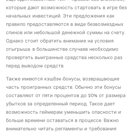
которые дают возможность стартовать в игре без
начальных инвестиций. Эти предложения как
правило предоставляются в виде безвозмездных
спинов или небольшой денежной суммы на счету.
Однако стоит обратить внимание на условия
отыгрыша: в большинстве случаев необходимо
провертеть выигранные средства несколько раз
перед выводом средств.
Также имеются кэшбэк-бонусы, возвращающие
часть проигранных средств. Обычно эти бонусы
составляют от пяти процентов до 20% от размера
убытков за определенный период. Такое дает
возможность геймерам уменьшить опасности и
больше времени оставаться в процессе. Важно
внимательно читать регламенты и требования