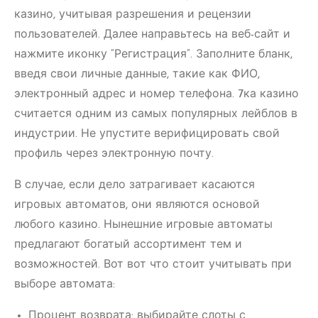
казино, учитывая разрешения и рецензии
пользователей. Далее направьтесь на веб-сайт и
нажмите иконку “Регистрация”. Заполните бланк,
введя свои личные данные, такие как ФИО,
электронный адрес и номер телефона.
7ка казино
считается одним из самых популярных лейблов в
индустрии. Не упустите верифицировать свой
профиль через электронную почту.
В случае, если дело затрагивает касаются
игровых автоматов, они являются основой
любого казино. Нынешние игровые автоматы
предлагают богатый ассортимент тем и
возможностей. Вот вот что стоит учитывать при
выборе автомата:
Процент возврата: выбирайте слоты с