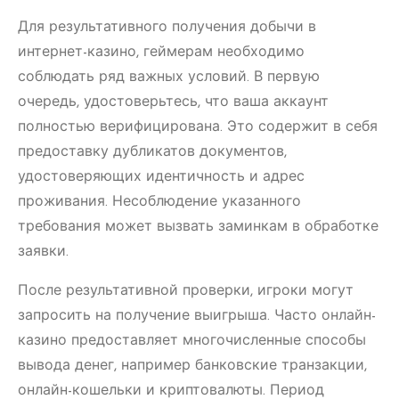
Для результативного получения добычи в
интернет-казино, геймерам необходимо
соблюдать ряд важных условий. В первую
очередь, удостоверьтесь, что ваша аккаунт
полностью верифицирована. Это содержит в себя
предоставку дубликатов документов,
удостоверяющих идентичность и адрес
проживания. Несоблюдение указанного
требования может вызвать заминкам в обработке
заявки.
После результативной проверки, игроки могут
запросить на получение выигрыша. Часто онлайн-
казино предоставляет многочисленные способы
вывода денег, например банковские транзакции,
онлайн-кошельки и криптовалюты. Период