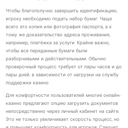
Чтобы благополучно завершить идентификацию,
игроку необходимо подать набор бумаг. Чаще
всего это копия или фотография паспорта, а к
тому же доказательство адреса проживания,
например, платёжка за услуги. Крайне важно,
чтобы все переданные бумаги были
разборчивыми и действительными. Обычно
проверочный процесс требует от пары часов и до
пары дней, в зависимости от нагрузки на службу
поддержки казино.
Для комфортности пользователей многие онлайн-
казино предлагают опцию загрузить документов
непосредственно через личный кабинет на сайте.
Это не только увеличивает скорость процесс, но
и повышает комфортность для игроков. Следует