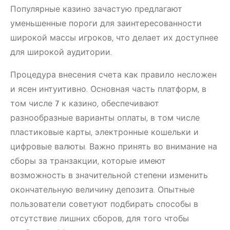
Популярные казино зачастую предлагают
уменьшенные пороги для заинтересованности
широкой массы игроков, что делает их доступнее
для широкой аудитории.
Процедура внесения счета как правило несложен
и ясен интуитивно. Основная часть платформ, в
том числе 7 к казино, обеспечивают
разнообразные варианты оплаты, в том числе
пластиковые карты, электронные кошельки и
цифровые валюты. Важно принять во внимание на
сборы за транзакции, которые имеют
возможность в значительной степени изменить
окончательную величину депозита. Опытные
пользователи советуют подбирать способы в
отсутствие лишних сборов, для того чтобы