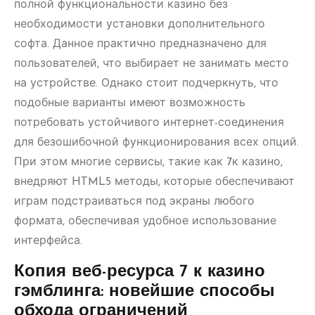
полной функциональности казино без
необходимости установки дополнительного
софта. Данное практично предназначено для
пользователей, что выбирает не занимать место
на устройстве. Однако стоит подчеркнуть, что
подобные варианты имеют возможность
потребовать устойчивого интернет-соединения
для безошибочной функционирования всех опций.
При этом многие сервисы, такие как 7к казино,
внедряют HTML5 методы, которые обеспечивают
играм подстраиваться под экраны любого
формата, обеспечивая удобное использование
интерфейса.
Копия веб-ресурса 7 к казино
гэмблинга: новейшие способы
обхода ограничений