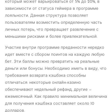
который может варьироваться от 5% до 20%, в
зависимости от статуса геймера в программе
лояльности. Данная структура позволяет
пользователям возместить определенную часть
личных потерь, что превращает развлечение с
меньшими рисками и более привлекательной.
Участие внутри программе преданности нередко
идет вместе с сбором поинтов на каждую любую
бет. Эти баллы можно превратить на реальные
деньги или бонусы. Необходимо иметь в виду, что
требования возврата кэшбэка способны
отличаться: некоторые онлайн-казино
обеспечивают недельный рефанд, другие —
ежемесячный. Как правило минимальная величина
для получения кэшбэка составляет около 10
долларов.