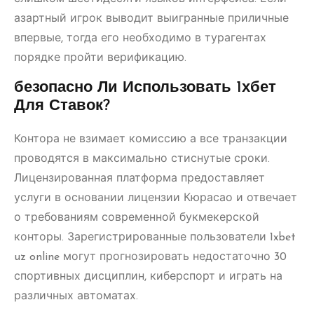
азартный игрок выводит выигранные приличные
впервые, тогда его необходимо в турагентах
порядке пройти верификацию.
безопасно Ли Использовать 1хбет
Для Ставок?
Контора не взимает комиссию а все транзакции
проводятся в максимально стиснутые сроки.
Лицензированная платформа предоставляет
услуги в основании лицензии Кюрасао и отвечает
о требованиям современной букмекерской
конторы. Зарегистрированные пользователи 1xbet
uz online могут прогнозировать недостаточно 30
спортивных дисциплин, киберспорт и играть на
различных автоматах.