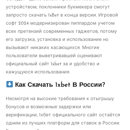
устройством, поклонники букмекера смогут
запросто скачать 1xBet в конца версии. Игровой
софт 2024 модернизирован пиппардом учетом
всех претензий современных гаджетов, потому
его загрузка, установка и использование но
вызывают никаких касающихся. Многие
пользователи выветривавшей оценивают
официальный сайт 1xbet за и удобство и
кажущуюся использования.
Как Скачать 1xbet В России?
Несмотря на высокие требования к отыгрышу
бонусов и возможные задержки или
верификации, 1хбет официального сайт остаётся
одним из лучших платформ для ставок в России.