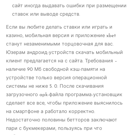
сайт иногда выдавать ошибки при размещении
ставок или выводе средств.
Если вы любите делать ставки или играть и
казино, мобильная версия и приложение xbet
станут незаменимыми торцовочная для вас.
Юзерам андроид-устройств скачать мобильный
клиент предлагается на с сайта. Требования –
наличие 90 Мб свободной кэш-памяти на
устройстве только версия операционной
системы не ниже 5. 0. После скачивания
загрузочного apk-файла программа-установщик
сделает все все, чтобы приложение выяснилось
на смартфоне а работало корректно.
Недостаточно половины бетторов заключают
пари с букмекерами, пользуясь при что