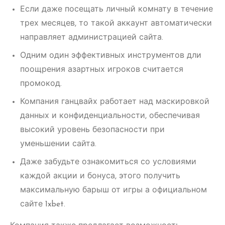
Если даже посещать личный комнату в течение
трех месяцев, то такой аккаунт автоматически
направляет администрацией сайта.
Одним один эффективных инструментов дли
поощрения азартных игроков считается
промокод.
Компания ганцвайх работает над маскировкой
данных и конфиденциальности, обеспечивая
высокий уровень безопасности при
уменьшении сайта.
Даже забудьте ознакомиться со условиями
каждой акции и бонуса, этого получить
максимальную барыш от игры а официальном
сайте 1xbet.