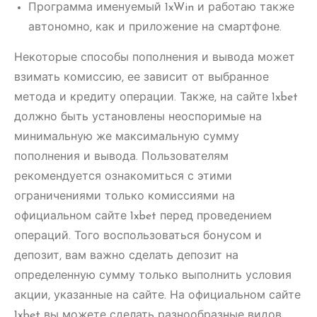
Программа именуемый 1xWin и работаю также
автономно, как и приложение на смартфоне.
Некоторые способы пополнения и вывода может
взимать комиссию, ее зависит от выбранное
метода и кредиту операции. Также, на сайте 1xbet
должно быть установлены неоспоримые на
минимальную же максимальную сумму
пополнения и вывода. Пользователям
рекомендуется ознакомиться с этими
ограничениями только комиссиями на
официальном сайте 1xbet перед проведением
операций. Того воспользоваться бонусом и
депозит, вам важно сделать депозит на
определенную сумму только выполнить условия
акции, указанные на сайте. На официальном сайте
1xbet вы можете сделать разнообразные видов