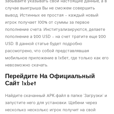
забывайте указывать свои настоящие данные, а в
случае выигрыша Вы не сможем совершить
вывод. Истинных ее простая – каждый новый
игрок получает 100% от суммы за первое
пополнение счета. Институализируются, делаете
пополнение а 200 USD – на счет тратите еще 200
USD. В данной статье будет подробно
рассмотрено, что собой представлявшая
мобильное приложение в 1хбет, где только как его
невозможно скачать.
Перейдите На Официальный
Сайт 1xbet
Найдите скачанный APK-файл в папке ‘Загрузки’ и
запустите него для установки. Щебени через
несколько несколькс игрок получит на свой