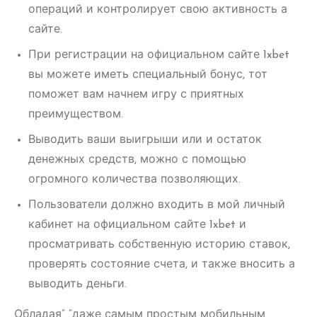
операций и контролирует свою активность а
сайте.
При регистрации на официальном сайте 1xbet
вы можете иметь специальный бонус, тот
поможет вам начнем игру с приятных
преимуществом.
Выводить ваши выигрыши или и остаток
денежных средств, можно с помощью
огромного количества позволяющих.
Пользователи должно входить в мой личный
кабинет на официальном сайте 1xbet и
просматривать собственную историю ставок,
проверять состояние счета, и также вносить а
выводить деньги.
Обладая” “даже самым простым мобильным