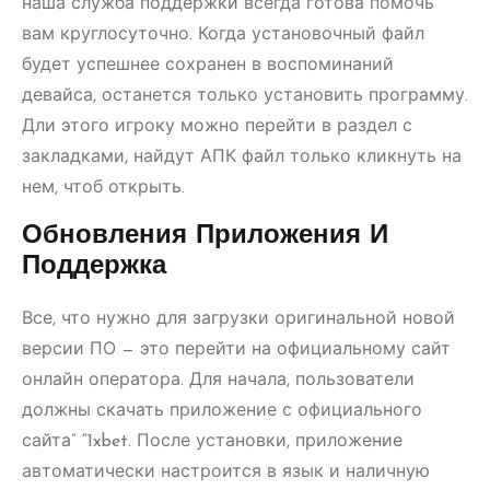
наша служба поддержки всегда готова помочь
вам круглосуточно. Когда установочный файл
будет успешнее сохранен в воспоминаний
девайса, останется только установить программу.
Дли этого игроку можно перейти в раздел с
закладками, найдут АПК файл только кликнуть на
нем, чтоб открыть.
Обновления Приложения И
Поддержка
Все, что нужно для загрузки оригинальной новой
версии ПО — это перейти на официальному сайт
онлайн оператора. Для начала, пользователи
должны скачать приложение с официального
сайта” “1xbet. После установки, приложение
автоматически настроится в язык и наличную