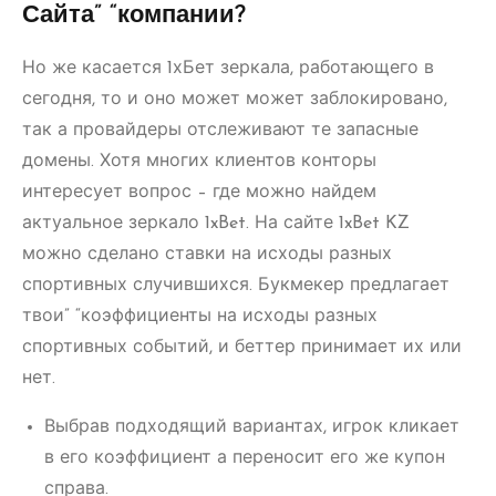
Сайта” “компании?
Но же касается 1хБет зеркала, работающего в
сегодня, то и оно может может заблокировано,
так а провайдеры отслеживают те запасные
домены. Хотя многих клиентов конторы
интересует вопрос – где можно найдем
актуальное зеркало 1xBet. На сайте 1xBet KZ
можно сделано ставки на исходы разных
спортивных случившихся. Букмекер предлагает
твои” “коэффициенты на исходы разных
спортивных событий, и беттер принимает их или
нет.
Выбрав подходящий вариантах, игрок кликает
в его коэффициент а переносит его же купон
справа.