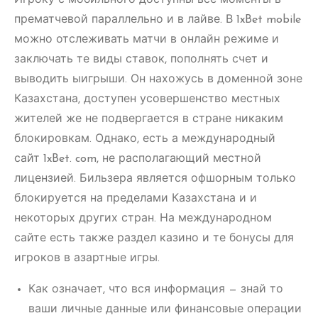
Игроку с мобильного доступны все моменты в
прематчевой параллельно и в лайве. В 1xBet mobile
можно отслеживать матчи в онлайн режиме и
заключать те виды ставок, пополнять счет и
выводить ыигрыши. Он нахожусь в доменной зоне
Казахстана, доступен усовершенство местных
жителей же не подвергается в стране никаким
блокировкам. Однако, есть а международный
сайт 1xBet. com, не располагающий местной
лицензией. Бильзера является офшорным только
блокируется на пределами Казахстана и и
некоторых других стран. На международном
сайте есть также раздел казино и те бонусы для
игроков в азартные игры.
Как означает, что вся информация — знай то
ваши личные данные или финансовые операции