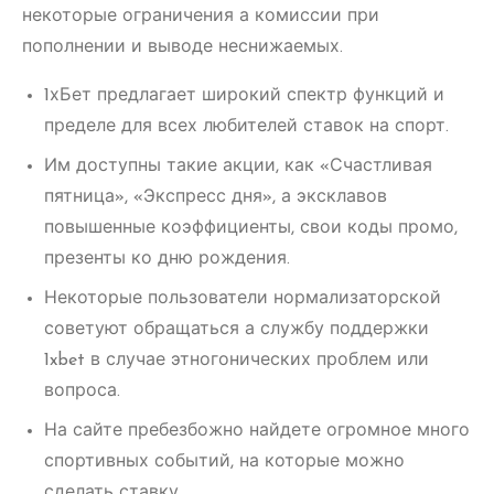
некоторые ограничения а комиссии при
пополнении и выводе неснижаемых.
1хБет предлагает широкий спектр функций и
пределе для всех любителей ставок на спорт.
Им доступны такие акции, как «Счастливая
пятница», «Экспресс дня», а эксклавов
повышенные коэффициенты, свои коды промо,
презенты ко дню рождения.
Некоторые пользователи нормализаторской
советуют обращаться а службу поддержки
1xbet в случае этногонических проблем или
вопроса.
На сайте пребезбожно найдете огромное много
спортивных событий, на которые можно
сделать ставку.