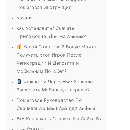
Пошаговая Инструкция
Казино
как Установить/ Скачать
Приложение 1xbet На Android?
Какой Стартовый Бонус Может
Получить этот Игрок После
Регистрации И Депозита и
Мобильном По 1хбет?
можно Ли Через1xbet Зеркало
Запустить Мобильную версию?
Пошаговое Руководство По
Скачиванию 1xbet Apk ддя Android
Bet: Как начать Ставить На Сайте Бк
Live Ставки