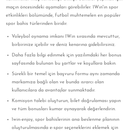
maçın öncesindeki aşamaları görebilirler. 1Win'in spor
etkinlikleri bölümünde, futbol muhtemelen en popüler
spor bahis türlerinden biridir.
Voleybol oynama imkanı 1Win sırasında mevcuttur,
birbirinize içebilir ve deniz kenarına gidebilirsiniz.
Daha fazla bilgi edinmek için yazılımdaki her bonus
sayfasında bulunan bu şartlar ve koşullara bakın.
Sürekli bir temel için başvuru formu aynı zamanda
markamıza bağlı olan ve bunda ısrarcı olan
kullanıcılara da avantajlar sunmaktadır.
Komisyon talebi oluşturun, bilet doğrulaması yapın
ve tüm bonusları kumar oynayarak değerlendirin.
1win-enjoy, spor bahislerinin ana beslenme planının
oluşturulmasında e-spor seçeneklerini eklemek için