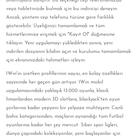
avantajlara sahiptir. Bu seçeneği cep telefonunuzda
veya tabletinizde bulmak için bu indiriciyi deneyin.
Ancak, yöntem cep telefonu türüne göre farklılık
gösterebilir. Üyeliğinizi tamamlamak ve tüm
hizmetlerimize erişmek için "Kayıt Ol" düğmesine
tıklayın. Yeni uygulamayı yükledikten sonra, yeni
indirilen dosyanın kilidini açın ve kurulumu tamamlamak
için ekranınızdaki talimatları izleyin.
1Win'in üretken profillerinin sayısı, en kolay özellikleri
sayesinde her geçen gün artıyor. 1Win mobil
uygulamasındaki yaklaşık 13.000 oyunla, klasik
limanlardan modern 3D slotlara, blackjack'ten oyun
şovlarına kadar yepyeni bir yelpaze muhteşem. Canlı
bahis kategorisinden, maçların oynandığı tüm futbol
oyunlarına kadar her şey mevcut. Siber spor ligleri,
dünya çapındaki koleksiyonlar, yeni başlayanlar için