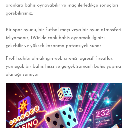
oranlara bahis oynayabilir ve maç ilerledikçe sonuçları
görebilirsiniz.
Bir spor oyunu, bir futbol maçı veya bir oyun atmosferi
izliyorsanız, 1Win'de canlı bahis oynamak ilginizi
çekebilir ve yüksek kazanma potansiyeli sunar.
Profil sahibi olmak için web siteniz, agresif fırsatlar,
yumuşak bir bahis hissi ve gerçek zamanlı bahis yapma
olanağı sunuyor.